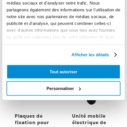
médias sociaux et d'analyser notre trafic. Nous
partageons également des informations sur l'utilisation de
notre site avec nos partenaires de médias sociaux, de
publicité et d'analyse, qui peuvent combiner celles-ci
CES PRODUITS PEUVENT VOUS
avec d'autres informations que vous leur avez fournies
ou qu'ils ont collectées lors de votre utilisation de leurs
INTERESSER
services.
Afficher les détails
Tout autoriser
Personnaliser
Plaques de
Unité mobile
fixation pour
électrique de