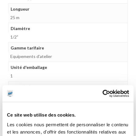
Longueur
25 m
Diamètre
1/2"
Gamme tarifaire
Equipements d'atelier
Unité d'emballage
1
Poids (kg)
15.6000
Garantie
1 an
Ce site web utilise des cookies.
Les cookies nous permettent de personnaliser le contenu
Gencode
et les annonces, d'offrir des fonctionnalités relatives aux
3284660409992