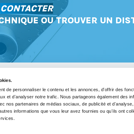
S
CONTACTER
CHNIQUE OU TROUVER UN DIS
okies.
avoir
t de personnaliser le contenu et les annonces, d'offrir des fonct
ux et d'analyser notre trafic. Nous partageons également des in
légales
 avec nos partenaires de médias sociaux, de publicité et d'analyse
de confidentialité
autres informations que vous leur avez fournies ou qu'ils ont col
ervices.