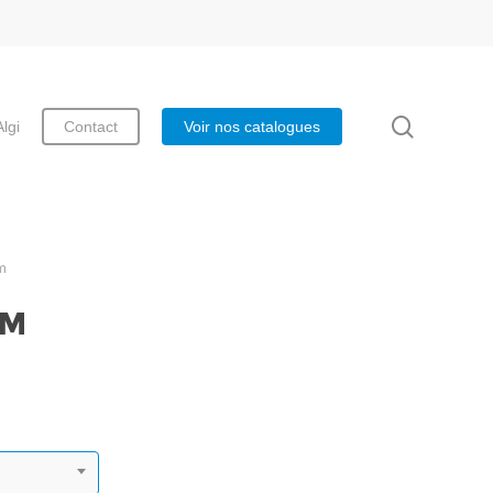
search
Algi
Contact
Voir nos catalogues
m
8M