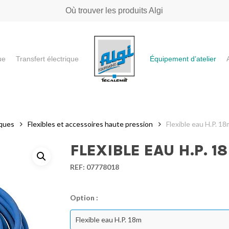
Où trouver les produits Algi
ue
Transfert électrique
Équipement d’atelier
e ou "ESC" pour fermer
iques
Flexibles et accessoires haute pression
Flexible eau H.P. 18
FLEXIBLE EAU H.P. 1
REF:
07778018
Option :
Flexible eau H.P. 18m