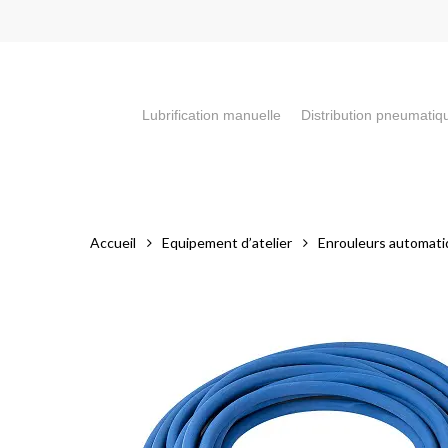
Skip
to
main
content
Lubrification manuelle
Distribution pneumatiq
Appuyez sur la touche "Entrée" pour faire votre recherch
Accueil
Equipement d’atelier
Enrouleurs automat