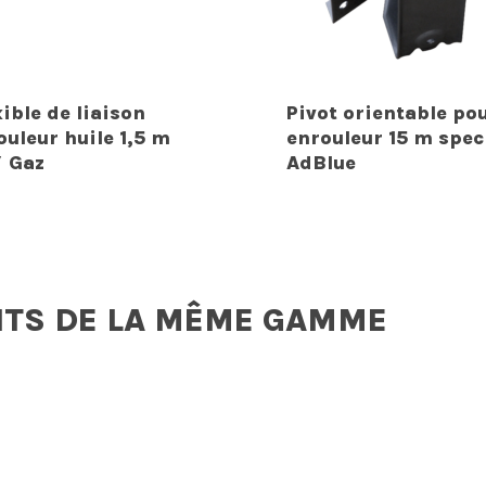
xible de liaison
Pivot orientable po
ouleur huile 1,5 m
enrouleur 15 m spec
″ Gaz
AdBlue
ITS DE LA MÊME GAMME