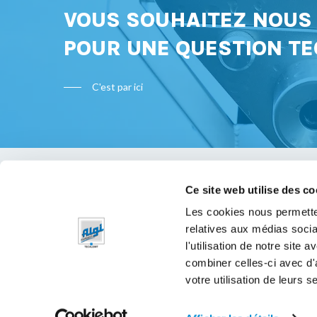
VOUS SOUHAITEZ NOU
POUR UNE QUESTION TE
C'est par ici
Ce site web utilise des co
Bon à s
Les cookies nous permetten
relatives aux médias socia
Mentions 
l'utilisation de notre site
Politique 
combiner celles-ci avec d'
votre utilisation de leurs s