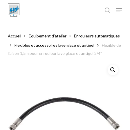
Skip
to
main
Close
content
Menu
Accueil
Equipement d’atelier
Enrouleurs automatiques
Flexibles et accessoires lave glace et antigel
Flexible de
liaison 1,5m pour enrouleur lave glace et antigel 3/4″