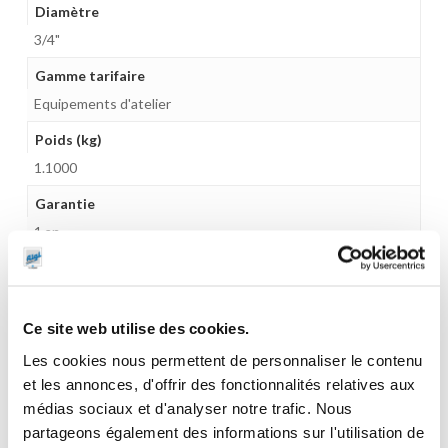
Diamètre
3/4"
Gamme tarifaire
Equipements d'atelier
Poids (kg)
1.1000
Garantie
1 an
Gencode
3284660412879
Ce site web utilise des cookies.
Les cookies nous permettent de personnaliser le contenu
et les annonces, d'offrir des fonctionnalités relatives aux
CES PRODUITS PEUVENT VOUS
médias sociaux et d'analyser notre trafic. Nous
partageons également des informations sur l'utilisation de
INTERESSER