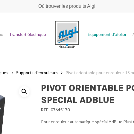
Où trouver les produits Algi
ue
Transfert électrique
Équipement d’atelier
e ou "ESC" pour fermer
iques
Supports d’enrouleurs
Pivot orientable pour enrouleur 15 m
PIVOT ORIENTABLE 
SPECIAL ADBLUE
REF:
07645170
Pour enrouleur automatique spécial AdBlue Piusi