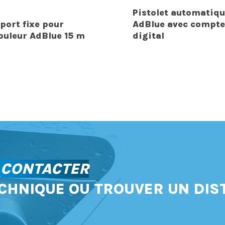
Pistolet automatiqu
port fixe pour
AdBlue avec compte
ouleur AdBlue 15 m
digital
S
CONTACTER
CHNIQUE OU TROUVER UN DIS