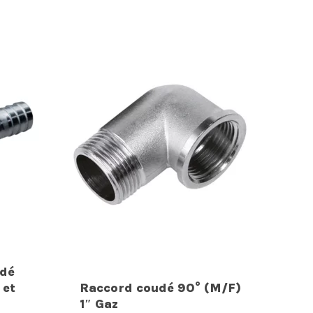
udé
 et
Raccord coudé 90° (M/F)
1″ Gaz