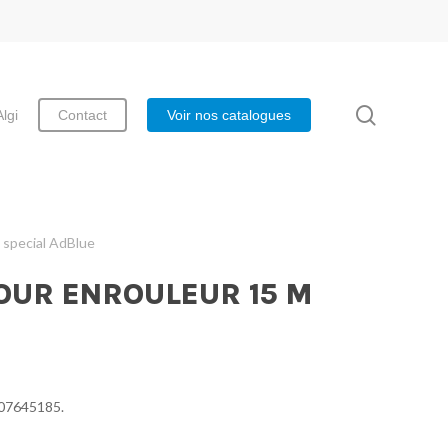
search
Algi
Contact
Voir nos catalogues
 special AdBlue
POUR ENROULEUR 15 M
 07645185.