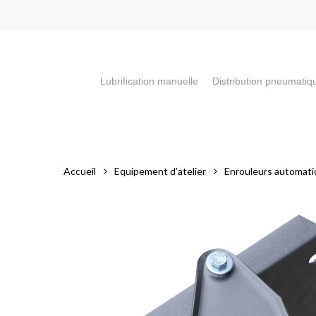
Skip
to
main
content
Lubrification manuelle
Distribution pneumatiq
Appuyez sur la touche "Entrée" pour faire votre recherch
Accueil
Equipement d’atelier
Enrouleurs automat