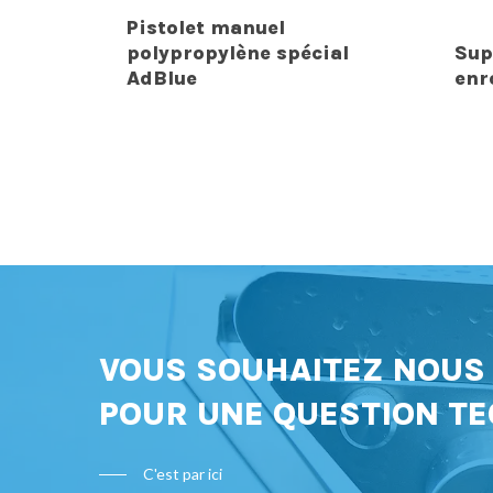
Pistolet manuel
polypropylène spécial
Sup
AdBlue
enr
VOUS SOUHAITEZ NOU
POUR UNE QUESTION TE
C'est par ici