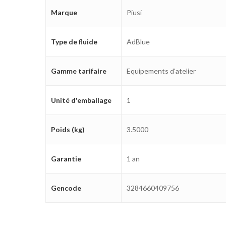
Marque
Piusi
Type de fluide
AdBlue
Gamme tarifaire
Equipements d'atelier
Unité d'emballage
1
Poids (kg)
3.5000
Garantie
1 an
Gencode
3284660409756