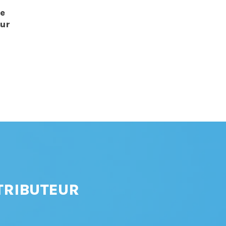
e
ur
TRIBUTEUR