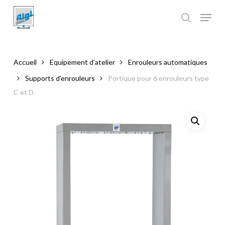
Skip
to
main
Close
content
Menu
Accueil
Equipement d’atelier
Enrouleurs automatiques
Supports d’enrouleurs
Portique pour 6 enrouleurs type
C et D