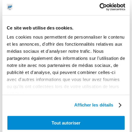
Ce site web utilise des cookies.
Les cookies nous permettent de personnaliser le contenu
et les annonces, d'offrir des fonctionnalités relatives aux
médias sociaux et d'analyser notre trafic. Nous
partageons également des informations sur l'utilisation de
notre site avec nos partenaires de médias sociaux, de
publicité et d'analyse, qui peuvent combiner celles-ci
avec d'autres informations que vous leur avez fournies
Pivot
ou qu'ils ont collectées lors de votre utilisation de leurs
Pivot
orientable
services.
orientable pour
acier pour
Afficher les détails
enrouleur 15 m
enrouleur “Type
special AdBlue
D”
Tout autoriser