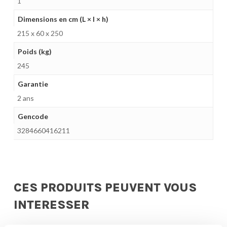
1
Dimensions en cm (L × l × h)
215 x 60 x 250
Poids (kg)
245
Garantie
2 ans
Gencode
3284660416211
CES PRODUITS PEUVENT VOUS
INTERESSER