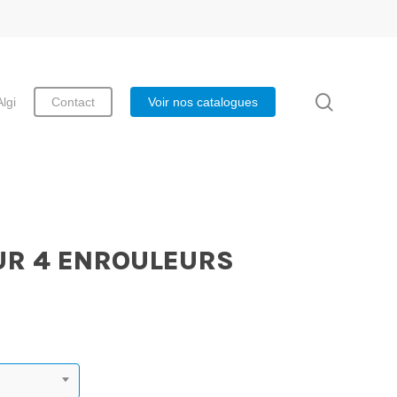
search
Algi
Contact
Voir nos catalogues
UR 4 ENROULEURS