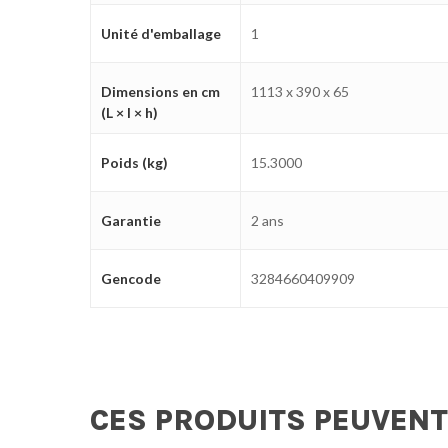
Unité d'emballage
1
Dimensions en cm
1113 x 390 x 65
(L × l × h)
Poids (kg)
15.3000
Garantie
2 ans
Gencode
3284660409909
CES PRODUITS PEUVENT