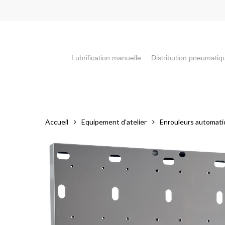
Skip
to
main
content
Lubrification manuelle
Distribution pneumatiq
Appuyez sur la touche "Entrée" pour faire votre recherch
Accueil
Equipement d’atelier
Enrouleurs automat