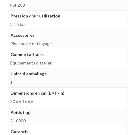
Fût 200 l
Pression d'air utilisation
3 à 5 bar
Accessoires
Pinceau de nettoyage
Gamme tarifaire
Equipements d'atelier
Unité d'emballage
1
Dimensions en cm (L × l × h)
80 x 50 x 6,5
Poids (kg)
21.0000
Garantie