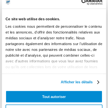
Unité mobile
Support fixe
électrique de
Ce site web utilise des cookies.
pour enrouleur
filtration de
Les cookies nous permettent de personnaliser le contenu
AdBlue 15 m
gasoil/fuel
et les annonces, d'offrir des fonctionnalités relatives aux
médias sociaux et d'analyser notre trafic. Nous
partageons également des informations sur l'utilisation de
notre site avec nos partenaires de médias sociaux, de
publicité et d'analyse, qui peuvent combiner celles-ci
avec d'autres informations que vous leur avez fournies
ou qu'ils ont collectées lors de votre utilisation de leurs
services.
Afficher les détails
Tout autoriser