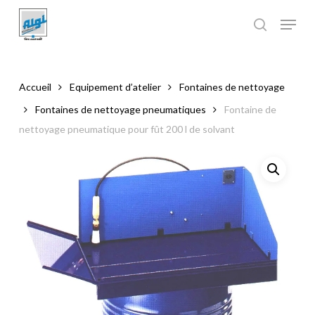
Skip
to
main
Close
content
Menu
Accueil
Equipement d’atelier
Fontaines de nettoyage
Fontaines de nettoyage pneumatiques
Fontaine de
nettoyage pneumatique pour fût 200 l de solvant