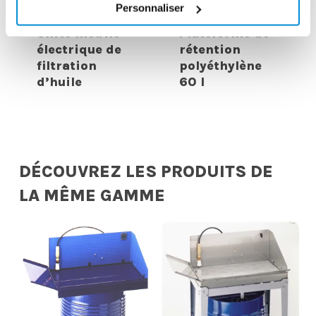
Personnaliser
Unité mobile
Plateforme de
électrique de
rétention
filtration
polyéthylène
d’huile
60 l
DÉCOUVREZ LES PRODUITS DE
LA MÊME GAMME