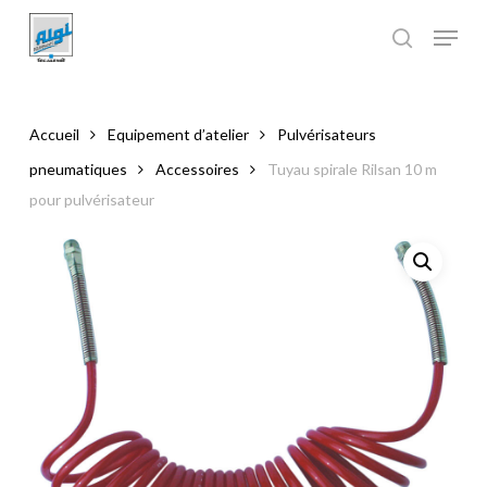
Skip
to
main
Close
content
Menu
Accueil
Equipement d’atelier
Pulvérisateurs
pneumatiques
Accessoires
Tuyau spirale Rilsan 10 m
pour pulvérisateur