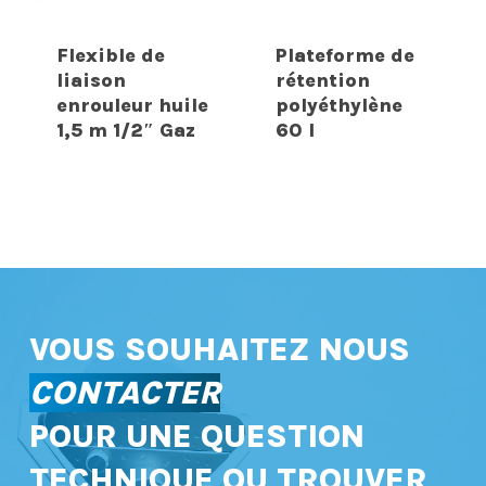
Flexible de
Plateforme de
liaison
rétention
enrouleur huile
polyéthylène
1,5 m 1/2″ Gaz
60 l
VOUS SOUHAITEZ NOUS
CONTACTER
POUR UNE QUESTION
TECHNIQUE OU TROUVER