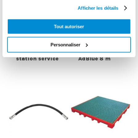
Afficher les détails
Tout autoriser
Enrouleur
gasoil 10 m
Support fixe
Personnaliser
pre-monté pour
pour enrouleur
station service
AdBlue 8 m