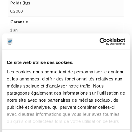
Poids (kg)
0.2000
Garantie
1 an
Gencode
3284660404119
Ce site web utilise des cookies.
Les cookies nous permettent de personnaliser le contenu
et les annonces, d'offrir des fonctionnalités relatives aux
CES PRODUITS PEUVENT VOUS
médias sociaux et d'analyser notre trafic. Nous
INTERESSER
partageons également des informations sur l'utilisation de
notre site avec nos partenaires de médias sociaux, de
publicité et d'analyse, qui peuvent combiner celles-ci
avec d'autres informations que vous leur avez fournies
ou qu'ils ont collectées lors de votre utilisation de leurs
services.