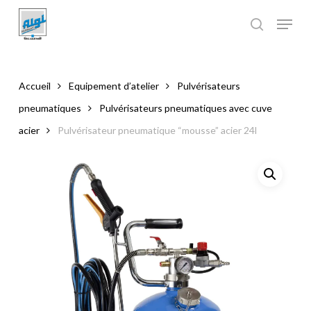
Skip
to
main
Close
content
Menu
Accueil
Equipement d’atelier
Pulvérisateurs
pneumatiques
Pulvérisateurs pneumatiques avec cuve
acier
Pulvérisateur pneumatique “mousse” acier 24l