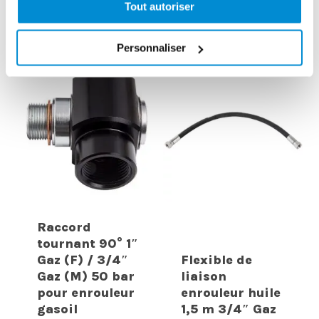
Tout autoriser
CES PRODUITS PEUVENT VOUS
INTERESSER
Personnaliser
Raccord
tournant 90° 1″
Gaz (F) / 3/4″
Flexible de
Gaz (M) 50 bar
liaison
pour enrouleur
enrouleur huile
gasoil
1,5 m 3/4″ Gaz