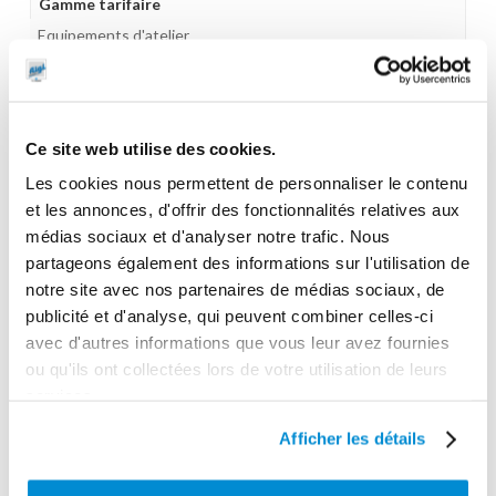
Gamme tarifaire
Equipements d'atelier
Unité d'emballage
1
Dimensions en cm (L × l × h)
Ce site web utilise des cookies.
28 x 33 x 78
Les cookies nous permettent de personnaliser le contenu
et les annonces, d'offrir des fonctionnalités relatives aux
Poids (kg)
médias sociaux et d'analyser notre trafic. Nous
12.1500
partageons également des informations sur l'utilisation de
Garantie
notre site avec nos partenaires de médias sociaux, de
publicité et d'analyse, qui peuvent combiner celles-ci
2 ans
avec d'autres informations que vous leur avez fournies
Gencode
ou qu'ils ont collectées lors de votre utilisation de leurs
3284660404157
services.
Afficher les détails