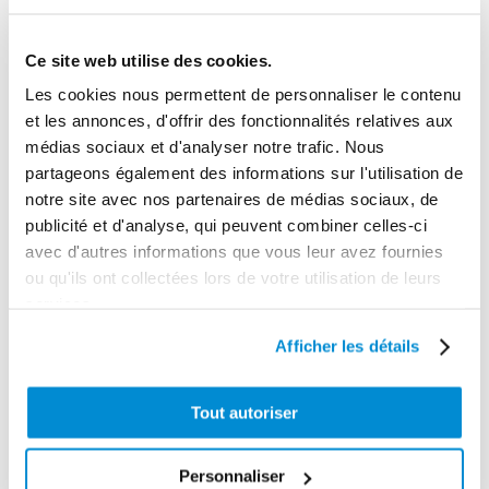
Unité d'emballage
1
Ce site web utilise des cookies.
Dimensions en cm (L × l × h)
Les cookies nous permettent de personnaliser le contenu
30 x 33 x 78
et les annonces, d'offrir des fonctionnalités relatives aux
Poids (kg)
médias sociaux et d'analyser notre trafic. Nous
partageons également des informations sur l'utilisation de
10.5600
notre site avec nos partenaires de médias sociaux, de
Garantie
publicité et d'analyse, qui peuvent combiner celles-ci
2 ans
avec d'autres informations que vous leur avez fournies
ou qu'ils ont collectées lors de votre utilisation de leurs
Gencode
services.
3284660404829
Afficher les détails
Tout autoriser
CES PRODUITS PEUVENT VOUS
INTERESSER
Personnaliser