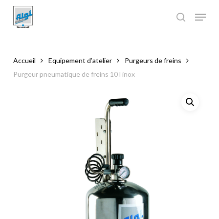
Skip
to
main
Close
content
Menu
Accueil
Equipement d’atelier
Purgeurs de freins
Purgeur pneumatique de freins 10 l inox