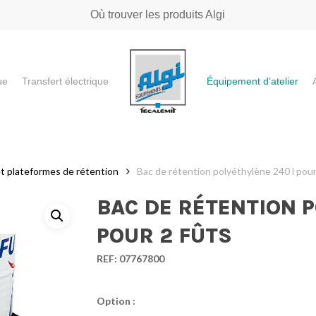
Où trouver les produits Algi
ue
Transfert électrique
Équipement d’atelier
e ou "ESC" pour fermer
t plateformes de rétention
Bac de rétention polyéthylène 240 l pour
BAC DE RÉTENTION P
POUR 2 FÛTS
REF:
07767800
Option :