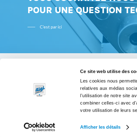
POUR UNE QUESTION TE
C'est par ici
Ce site web utilise des co
Bon à s
Les cookies nous permetten
relatives aux médias socia
Mentions 
l'utilisation de notre site
Politique 
combiner celles-ci avec d'
votre utilisation de leurs s
Afficher les détails