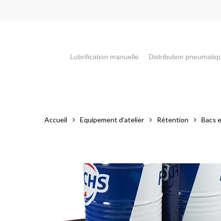
Skip
to
main
content
Lubrification manuelle
Distribution pneumatiq
Appuyez sur la touche "Entrée" pour faire votre recherch
Accueil
Equipement d’atelier
Rétention
Bacs e