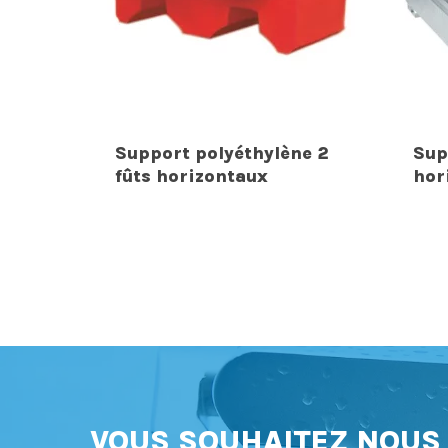
Support polyéthylène 2
Sup
fûts horizontaux
hor
VOUS SOUHAITEZ NOU