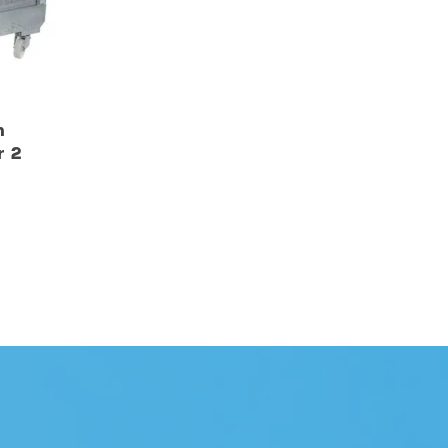
n
r 2