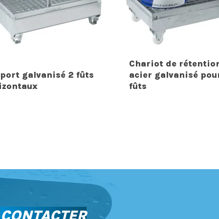
Chariot de rétentio
port galvanisé 2 fûts
acier galvanisé pou
izontaux
fûts
S
CONTACTER