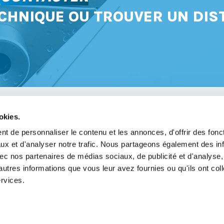
CHNIQUE OU TROUVER UN DIS
okies.
avoir
t de personnaliser le contenu et les annonces, d'offrir des fonct
ux et d'analyser notre trafic. Nous partageons également des in
légales
 avec nos partenaires de médias sociaux, de publicité et d'analyse
de confidentialité
autres informations que vous leur avez fournies ou qu'ils ont col
ervices.