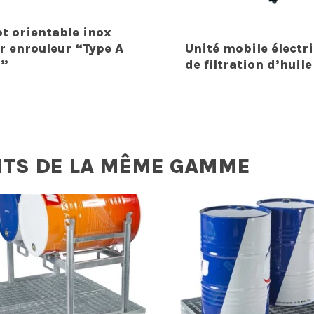
ot orientable inox
r enrouleur “Type A
Unité mobile électr
B”
de filtration d’huile
ITS DE LA MÊME GAMME