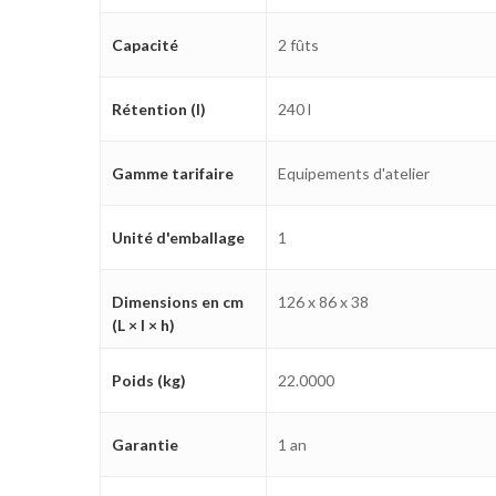
Capacité
2 fûts
Rétention (l)
240 l
Gamme tarifaire
Equipements d'atelier
Unité d'emballage
1
Dimensions en cm
126 x 86 x 38
(L × l × h)
Poids (kg)
22.0000
Garantie
1 an