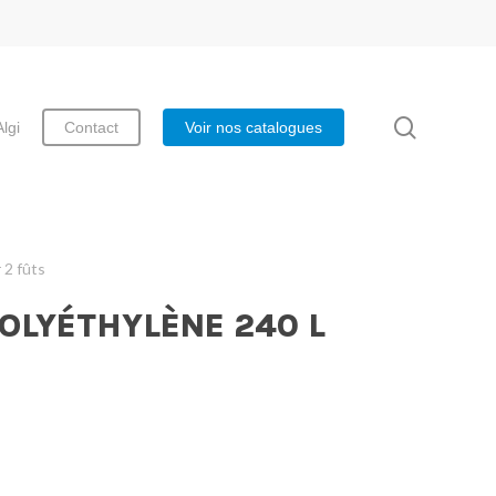
search
Algi
Contact
Voir nos catalogues
 2 fûts
OLYÉTHYLÈNE 240 L