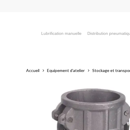
Skip
to
main
content
Lubrification manuelle
Distribution pneumatiq
Appuyez sur la touche "Entrée" pour faire votre recherch
Accueil
Equipement d’atelier
Stockage et transpor