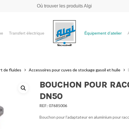
Où trouver les produits Algi
ue
Transfert électrique
Équipement d’atelier
e ou "ESC" pour fermer
t de fluides
Accessoires pour cuves de stockage gasoil et huile
BOUCHON POUR RAC
DN50
REF:
07685006
Bouchon pour l’adaptateur en aluminium pour rac