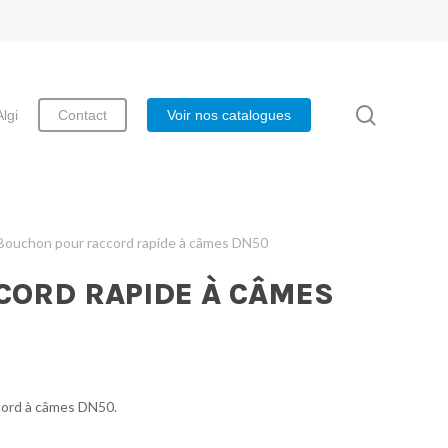
search
Algi
Contact
Voir nos catalogues
Bouchon pour raccord rapide à câmes DN50
CORD RAPIDE À CÂMES
cord à câmes DN50.