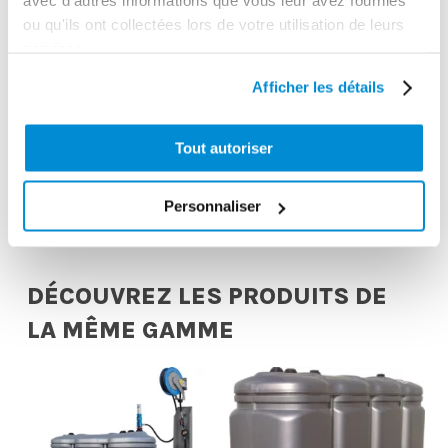
avec d'autres informations que vous leur avez fournies
ou qu'ils ont collectées lors de votre utilisation de leurs
services.
Afficher les détails
Chariot de
Pivot
rétention acier
orientable pour
galvanisé pour
enrouleur 15 m
Tout autoriser
1 fût
special AdBlue
Personnaliser
DÉCOUVREZ LES PRODUITS DE
LA MÊME GAMME