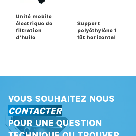
Unité mobile
électrique de
Support
filtration
polyéthylène 1
d’huile
fût horizontal
VOUS SOUHAITEZ NOUS
CONTACTER
POUR UNE QUESTION
TECHNIQUE OU TROUVER