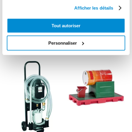
Afficher les détails
Unité mobile
Flexible de
électrique de
liaison
Tout autoriser
filtration de
enrouleur huile
gasoil/fuel
1,5 m 3/4″ Gaz
Personnaliser