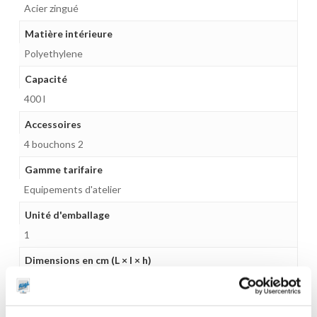
Acier zingué
Matière intérieure
Polyethylene
Capacité
400 l
Accessoires
4 bouchons 2
Gamme tarifaire
Equipements d'atelier
Unité d'emballage
1
Dimensions en cm (L × l × h)
73 x 70 x 117
Poids (kg)