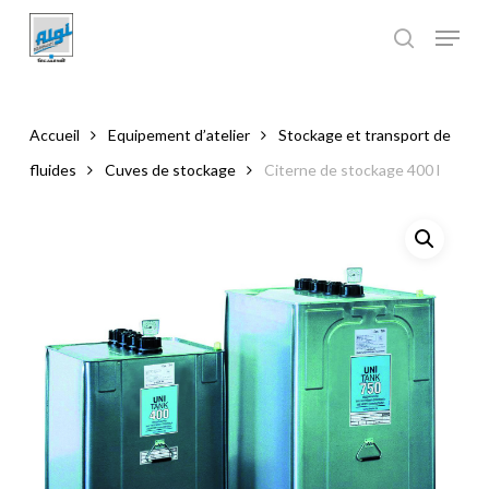
Skip
to
main
Close
content
Menu
Accueil
Equipement d’atelier
Stockage et transport de
fluides
Cuves de stockage
Citerne de stockage 400 l