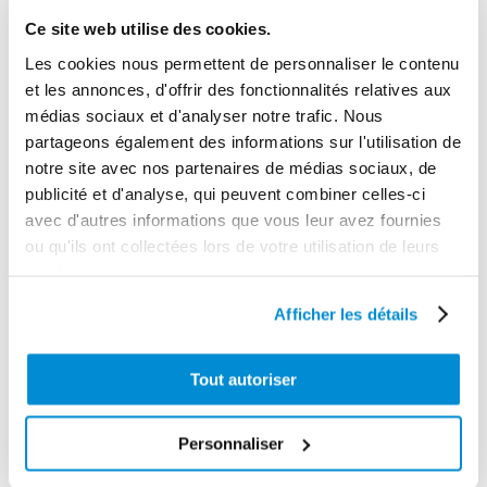
50.0000
Ce site web utilise des cookies.
Garantie
Les cookies nous permettent de personnaliser le contenu
1 an
et les annonces, d'offrir des fonctionnalités relatives aux
médias sociaux et d'analyser notre trafic. Nous
Gencode
partageons également des informations sur l'utilisation de
3284660407509
notre site avec nos partenaires de médias sociaux, de
publicité et d'analyse, qui peuvent combiner celles-ci
avec d'autres informations que vous leur avez fournies
ou qu'ils ont collectées lors de votre utilisation de leurs
CES PRODUITS PEUVENT VOUS
services.
INTERESSER
Afficher les détails
Tout autoriser
Personnaliser