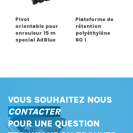
Pivot
Plateforme de
orientable pour
rétention
enrouleur 15 m
polyéthylène
special AdBlue
60 l
VOUS SOUHAITEZ NOUS
CONTACTER
POUR UNE QUESTION