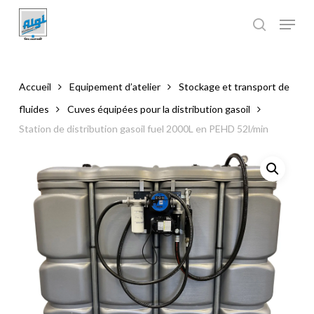
Skip
to
main
Close
content
Menu
Accueil
Equipement d’atelier
Stockage et transport de
fluides
Cuves équipées pour la distribution gasoil
Station de distribution gasoil fuel 2000L en PEHD 52l/min