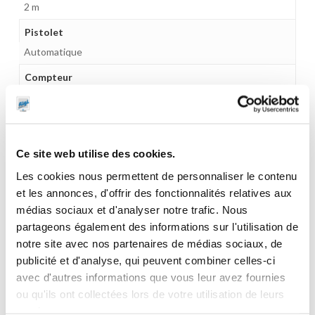
2 m
Pistolet
Automatique
Compteur
Mécanique 3 chiffres
Gamme tarifaire
Equipements d'atelier
Ce site web utilise des cookies.
Unité d'emballage
Les cookies nous permettent de personnaliser le contenu
1
et les annonces, d'offrir des fonctionnalités relatives aux
médias sociaux et d'analyser notre trafic. Nous
Dimensions en cm (L × l × h)
partageons également des informations sur l'utilisation de
222 x 77 x 172
notre site avec nos partenaires de médias sociaux, de
Poids (kg)
publicité et d'analyse, qui peuvent combiner celles-ci
avec d'autres informations que vous leur avez fournies
157
ou qu'ils ont collectées lors de votre utilisation de leurs
Garantie
services.