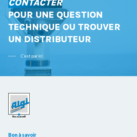
CONTACTER
POUR UNE QUESTION
TECHNIQUE OU TROUVER
UN DISTRIBUTEUR
C'est par ici
Bon à savoir