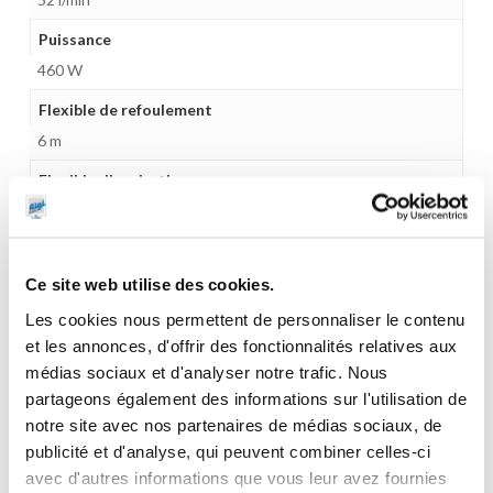
Puissance
460 W
Flexible de refoulement
6 m
Flexible d'aspiration
4 m
Pistolet
Automatique
Ce site web utilise des cookies.
Les cookies nous permettent de personnaliser le contenu
Compteur
et les annonces, d'offrir des fonctionnalités relatives aux
Mécanique 3 chiffres
médias sociaux et d'analyser notre trafic. Nous
Gamme tarifaire
partageons également des informations sur l'utilisation de
Equipements d'atelier
notre site avec nos partenaires de médias sociaux, de
publicité et d'analyse, qui peuvent combiner celles-ci
Unité d'emballage
avec d'autres informations que vous leur avez fournies
1