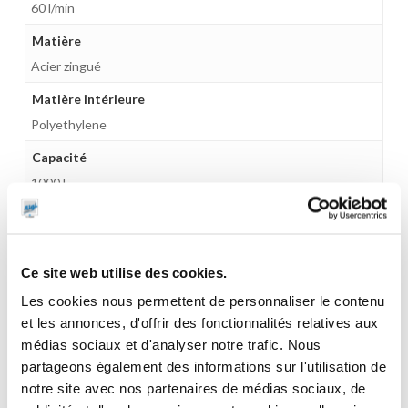
60 l/min
Matière
Acier zingué
Matière intérieure
Polyethylene
Capacité
1000 l
Flexible de refoulement
4 m
Ce site web utilise des cookies.
Pistolet
Automatique
Les cookies nous permettent de personnaliser le contenu
et les annonces, d'offrir des fonctionnalités relatives aux
Compteur
médias sociaux et d'analyser notre trafic. Nous
Mécanique 3 chiffres
partageons également des informations sur l'utilisation de
notre site avec nos partenaires de médias sociaux, de
Gamme tarifaire