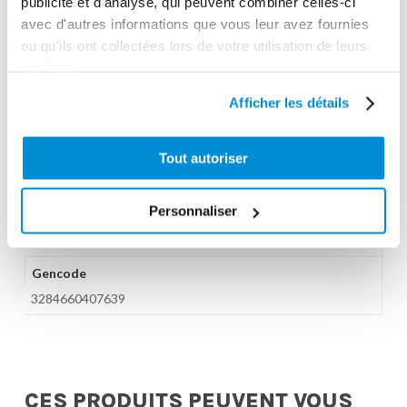
publicité et d'analyse, qui peuvent combiner celles-ci
Equipements d'atelier
avec d'autres informations que vous leur avez fournies
Unité d'emballage
ou qu'ils ont collectées lors de votre utilisation de leurs
1
services.
Dimensions en cm (L × l × h)
Afficher les détails
166 x 77 x 149
Poids (kg)
Tout autoriser
109.0000
Personnaliser
Garantie
1 an
Gencode
3284660407639
CES PRODUITS PEUVENT VOUS