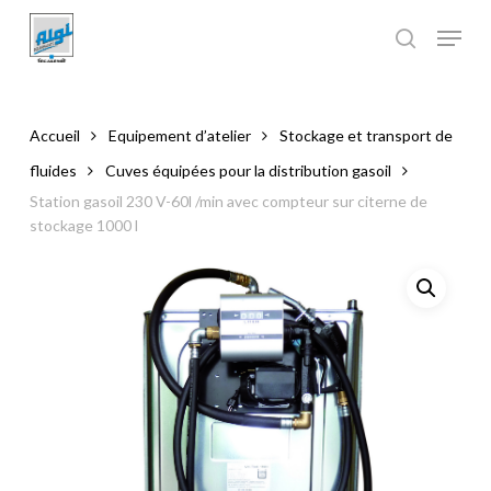
Skip
to
main
Close
content
Menu
Accueil
Equipement d’atelier
Stockage et transport de
fluides
Cuves équipées pour la distribution gasoil
Station gasoil 230 V-60l /min avec compteur sur citerne de
stockage 1000 l