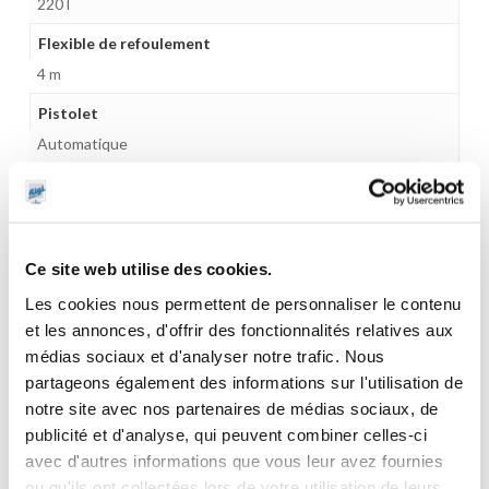
220 l
Flexible de refoulement
4 m
Pistolet
Automatique
Compteur
Non
Gamme tarifaire
Ce site web utilise des cookies.
Equipements d'atelier
Les cookies nous permettent de personnaliser le contenu
Unité d'emballage
et les annonces, d'offrir des fonctionnalités relatives aux
1
médias sociaux et d'analyser notre trafic. Nous
partageons également des informations sur l'utilisation de
Dimensions en cm (L × l × h)
notre site avec nos partenaires de médias sociaux, de
91 x 60 x 67
publicité et d'analyse, qui peuvent combiner celles-ci
avec d'autres informations que vous leur avez fournies
Poids (kg)
ou qu'ils ont collectées lors de votre utilisation de leurs