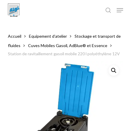
Skip
to
main
Close
content
Menu
Accueil
Equipement d’atelier
Stockage et transport de
fluides
Cuves Mobiles Gasoil, AdBlue® et Essence
Station de ravitaillement gasoil mobile 220 l polyéthylène 12V