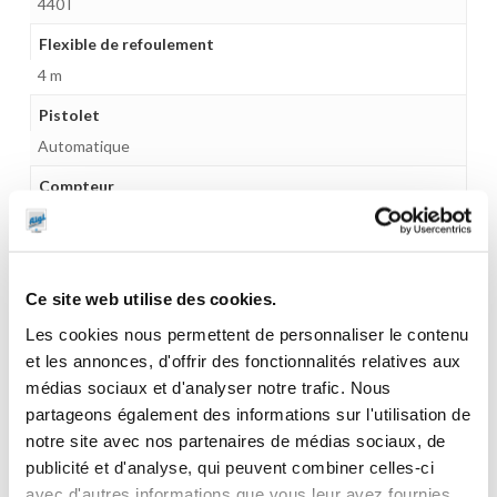
440 l
Flexible de refoulement
4 m
Pistolet
Automatique
Compteur
Non
Gamme tarifaire
Equipements d'atelier
Ce site web utilise des cookies.
Unité d'emballage
Les cookies nous permettent de personnaliser le contenu
1
et les annonces, d'offrir des fonctionnalités relatives aux
médias sociaux et d'analyser notre trafic. Nous
Dimensions en cm (L × l × h)
partageons également des informations sur l'utilisation de
120 x 80 x 79
notre site avec nos partenaires de médias sociaux, de
publicité et d'analyse, qui peuvent combiner celles-ci
Poids (kg)
avec d'autres informations que vous leur avez fournies