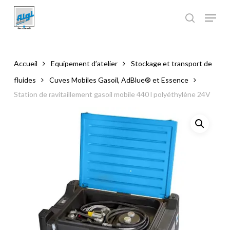
Skip
to
main
Close
content
Menu
Accueil
Equipement d’atelier
Stockage et transport de
fluides
Cuves Mobiles Gasoil, AdBlue® et Essence
Station de ravitaillement gasoil mobile 440 l polyéthylène 24V