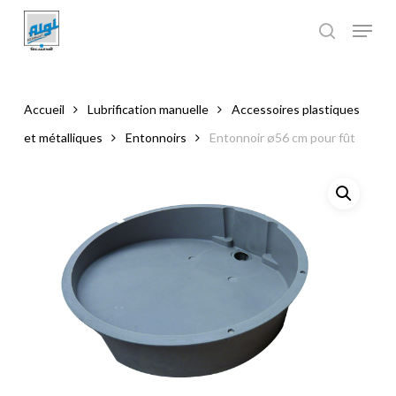
Skip
to
main
Close
content
Menu
Accueil
Lubrification manuelle
Accessoires plastiques
et métalliques
Entonnoirs
Entonnoir ø56 cm pour fût