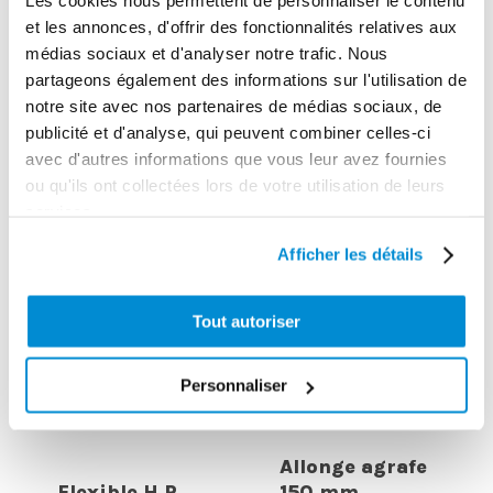
Les cookies nous permettent de personnaliser le contenu
et les annonces, d'offrir des fonctionnalités relatives aux
Embout pour
médias sociaux et d'analyser notre trafic. Nous
graisseurs
partageons également des informations sur l'utilisation de
cuvettes genre
Articulation
notre site avec nos partenaires de médias sociaux, de
lub
tournante
publicité et d'analyse, qui peuvent combiner celles-ci
avec d'autres informations que vous leur avez fournies
ou qu'ils ont collectées lors de votre utilisation de leurs
services.
Afficher les détails
Tout autoriser
Personnaliser
Allonge agrafe
Flexible H.P.
150 mm