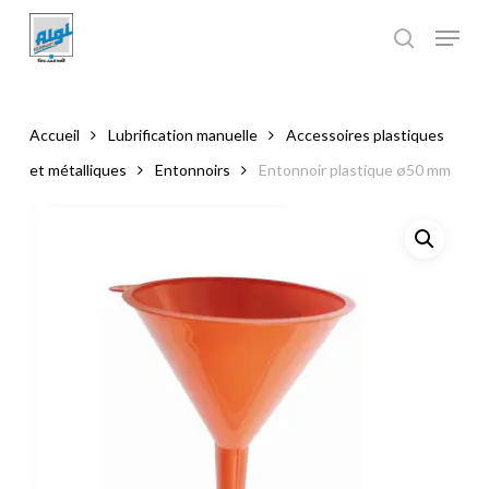
Skip
to
main
Close
content
Menu
Accueil
Lubrification manuelle
Accessoires plastiques
et métalliques
Entonnoirs
Entonnoir plastique ø50 mm