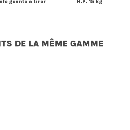
afe géante à tirer
H.P. 15 kg
ITS DE LA MÊME GAMME