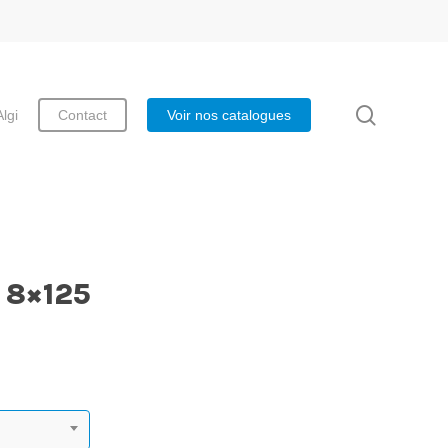
search
Algi
Contact
Voir nos catalogues
 8×125