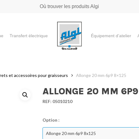
Où trouver les produits Algi
ue
Transfert électrique
Équipement d’atelier
e ou "ESC" pour fermer
rets et accessoires pour graisseurs
Allonge 20 mm 6p9 8×125
ALLONGE 20 MM 6P9
REF:
05010210
Option :
Allonge 20 mm 6p9 8x125