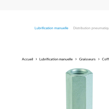
Skip
to
main
content
Lubrification manuelle
Distribution pneumatiq
Appuyez sur la touche "Entrée" pour faire votre recherch
Accueil
Lubrification manuelle
Graisseurs
Coff