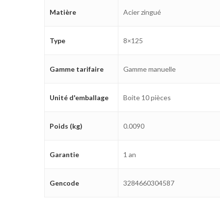
Matière
Acier zingué
Type
8×125
Gamme tarifaire
Gamme manuelle
Unité d'emballage
Boite 10 pièces
Poids (kg)
0.0090
Garantie
1 an
Gencode
3284660304587