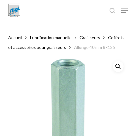
Skip
to
main
Close
content
Menu
Accueil
Lubrification manuelle
Graisseurs
Coffrets
et accessoires pour graisseurs
Allonge 40 mm 8×125