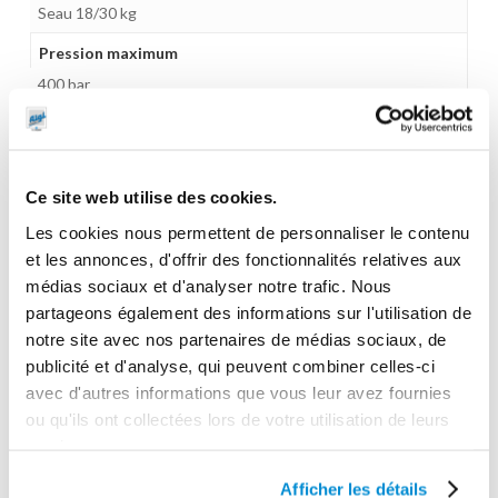
Seau 18/30 kg
Pression maximum
400 bar
Gamme tarifaire
Gamme manuelle
Unité d'emballage
Ce site web utilise des cookies.
1
Les cookies nous permettent de personnaliser le contenu
et les annonces, d'offrir des fonctionnalités relatives aux
Garantie
médias sociaux et d'analyser notre trafic. Nous
1 an
partageons également des informations sur l'utilisation de
Gencode
notre site avec nos partenaires de médias sociaux, de
publicité et d'analyse, qui peuvent combiner celles-ci
3284660314319
avec d'autres informations que vous leur avez fournies
Poids
ou qu'ils ont collectées lors de votre utilisation de leurs
7,4 kg
services.
Afficher les détails