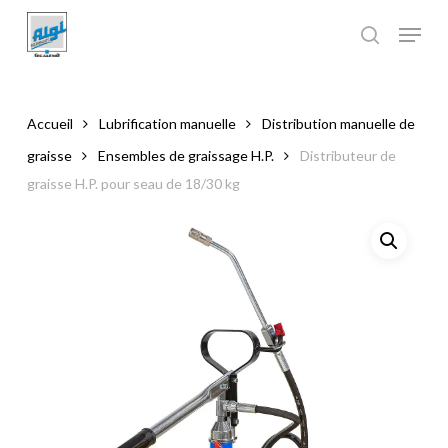
Skip
to
main
Close
content
Menu
Accueil
Lubrification manuelle
Distribution manuelle de
graisse
Ensembles de graissage H.P.
Distributeur de
graisse H.P. pour seau de 18/30 kg