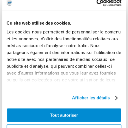
Ce site web utilise des cookies.
Les cookies nous permettent de personnaliser le contenu
et les annonces, d'offrir des fonctionnalités relatives aux
médias sociaux et d'analyser notre trafic. Nous
Flexible H.P.
partageons également des informations sur l'utilisation de
Valve de
1,5m pour
notre site avec nos partenaires de médias sociaux, de
remplissage
distributeur de
publicité et d'analyse, qui peuvent combiner celles-ci
ø14,7 mm
graisse H.P.
avec d'autres informations que vous leur avez fournies
ou qu'ils ont collectées lors de votre utilisation de leurs
services.
Afficher les détails
Tout autoriser