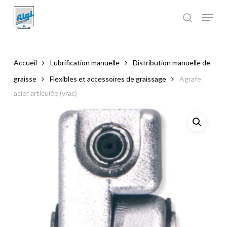
Skip
to
main
Close
content
Menu
Accueil
Lubrification manuelle
Distribution manuelle de
graisse
Flexibles et accessoires de graissage
Agrafe
acier articulée (vrac)