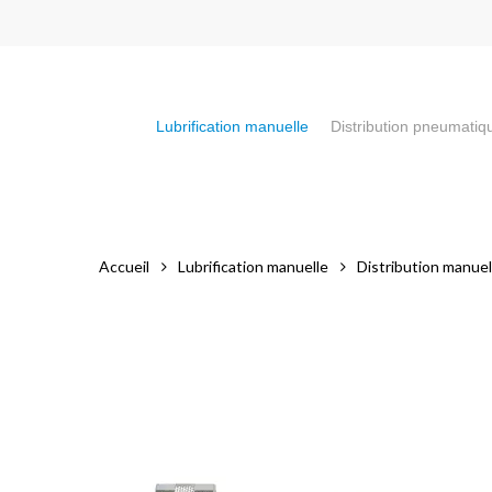
Skip
to
main
content
Lubrification manuelle
Distribution pneumatiq
Appuyez sur la touche "Entrée" pour faire votre recherch
Accueil
Lubrification manuelle
Distribution manuel