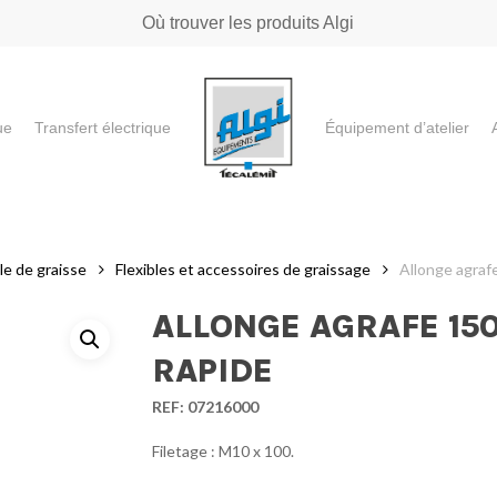
Où trouver les produits Algi
ue
Transfert électrique
Équipement d’atelier
e ou "ESC" pour fermer
le de graisse
Flexibles et accessoires de graissage
Allonge agraf
ALLONGE AGRAFE 15
RAPIDE
REF:
07216000
Filetage : M10 x 100.