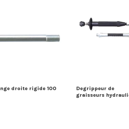
onge droite rigide 100
Degrippeur de
m
graisseurs hydraul