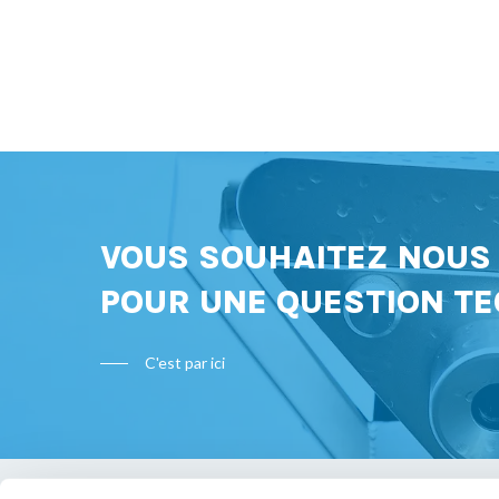
VOUS SOUHAITEZ NOU
POUR UNE QUESTION TE
C'est par ici