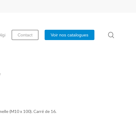
search
Algi
Contact
Voir nos catalogues
e
elle (M10 x 100). Carré de 16.