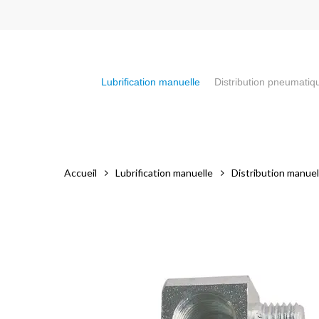
Skip
to
main
content
Lubrification manuelle
Distribution pneumatiq
Appuyez sur la touche "Entrée" pour faire votre recherch
Accueil
Lubrification manuelle
Distribution manuel