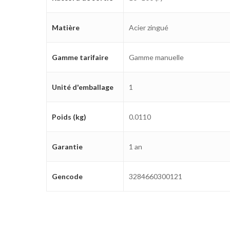
Matière
Acier zingué
Gamme tarifaire
Gamme manuelle
Unité d'emballage
1
Poids (kg)
0.0110
Garantie
1 an
Gencode
3284660300121