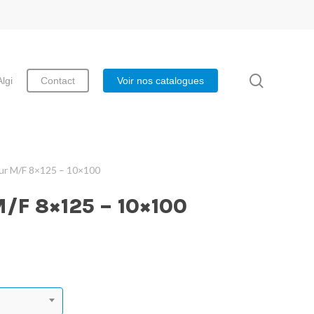
search
Algi
Contact
Voir nos catalogues
ur M/F 8×125 – 10×100
F 8×125 – 10×100