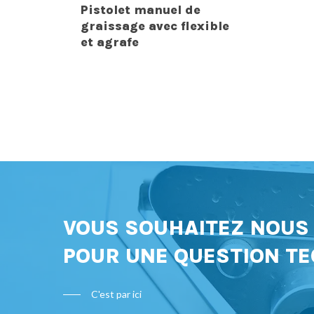
Pistolet manuel de
graissage avec flexible
et agrafe
VOUS SOUHAITEZ NOU
POUR UNE QUESTION TE
C'est par ici