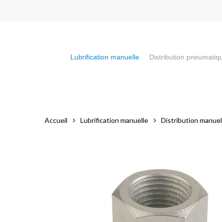
Skip
to
main
content
Lubrification manuelle
Distribution pneumatiq
Appuyez sur la touche "Entrée" pour faire votre recherch
Accueil
Lubrification manuelle
Distribution manuel