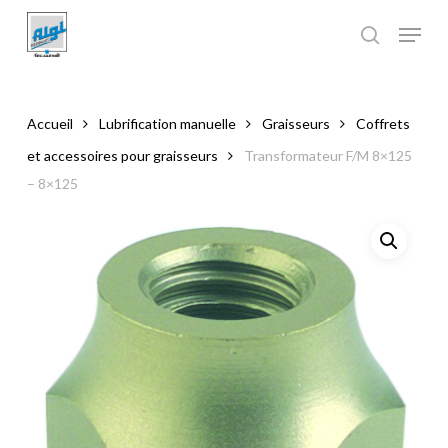
Skip
to
main
Close
content
Menu
Accueil
Lubrification manuelle
Graisseurs
Coffrets
et accessoires pour graisseurs
Transformateur F/M 8×125
– 8×125