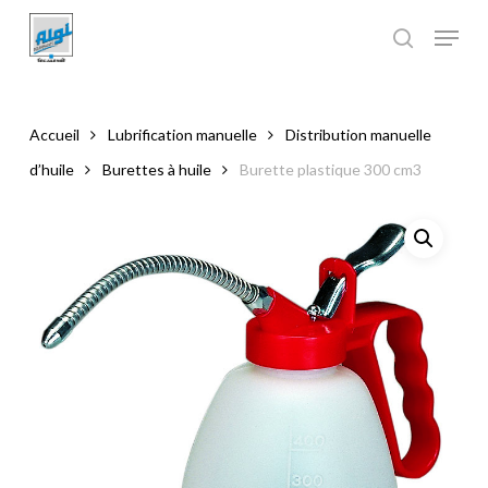
Skip
to
main
Close
content
Menu
Accueil
Lubrification manuelle
Distribution manuelle
d’huile
Burettes à huile
Burette plastique 300 cm3