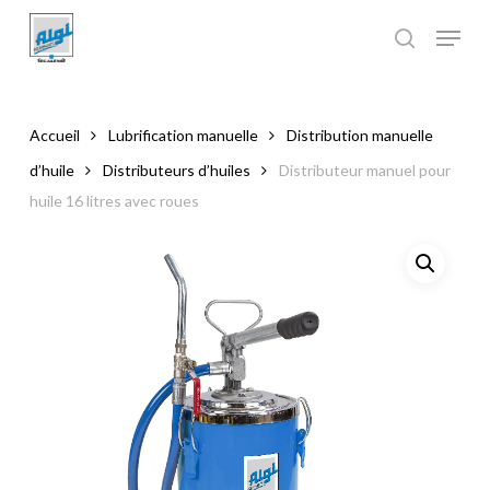
Skip
to
main
Close
content
Menu
Accueil
Lubrification manuelle
Distribution manuelle
d’huile
Distributeurs d’huiles
Distributeur manuel pour
huile 16 litres avec roues