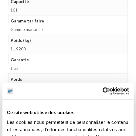
Capacité
16 l
Gamme tarifaire
Gamme manuelle
Poids (kg)
11.9200
Garantie
1 an
Poids
11,9 kg
Ce site web utilise des cookies.
CES PRODUITS PEUVENT VOUS
Les cookies nous permettent de personnaliser le contenu
et les annonces, d'offrir des fonctionnalités relatives aux
INTERESSER