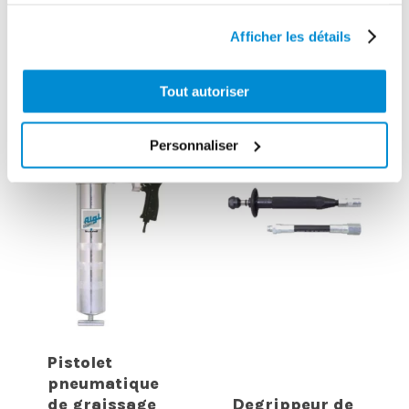
services.
Flexible H.P.
Embout pour
Afficher les détails
1,5m pour
graisseurs
distributeur de
calottes
graisse H.P.
metrolub
Tout autoriser
Personnaliser
Pistolet
pneumatique
de graissage
Degrippeur de