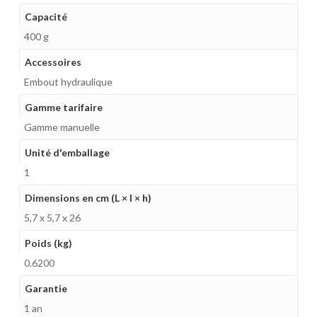
Capacité
400 g
Accessoires
Embout hydraulique
Gamme tarifaire
Gamme manuelle
Unité d'emballage
1
Dimensions en cm (L × l × h)
5,7 x 5,7 x 26
Poids (kg)
0.6200
Garantie
1 an