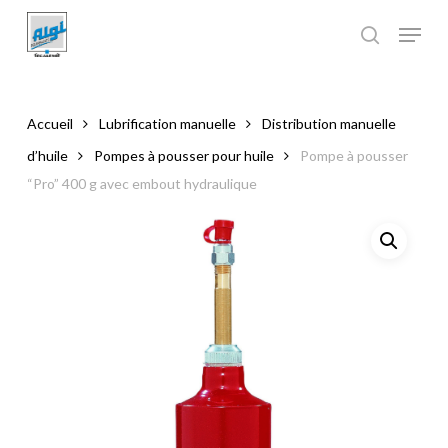
Skip
to
main
Close
content
Menu
Accueil
Lubrification manuelle
Distribution manuelle
d’huile
Pompes à pousser pour huile
Pompe à pousser
“Pro” 400 g avec embout hydraulique