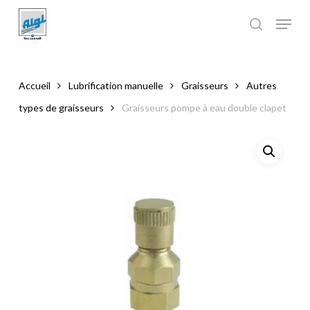
Skip
to
main
Close
content
Menu
Accueil
Lubrification manuelle
Graisseurs
Autres
types de graisseurs
Graisseurs pompe à eau double clapet