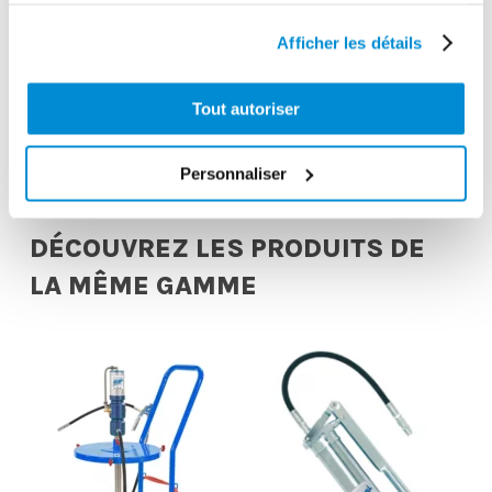
Aiguille de
Afficher les détails
graissage 70
Agrafe géante à
mm pour
tirer
cardan
Tout autoriser
Personnaliser
DÉCOUVREZ LES PRODUITS DE
LA MÊME GAMME