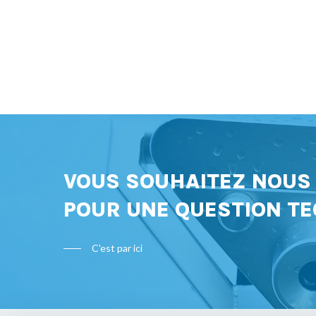
VOUS SOUHAITEZ NOU
POUR UNE QUESTION TE
C'est par ici