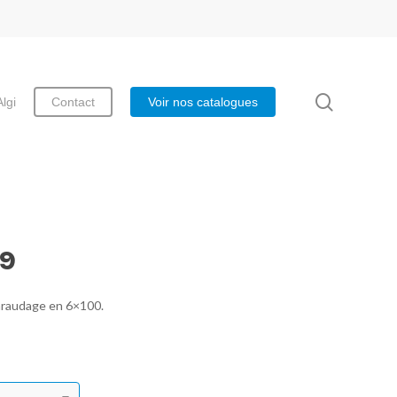
search
Algi
Contact
Voir nos catalogues
9
araudage en 6×100.