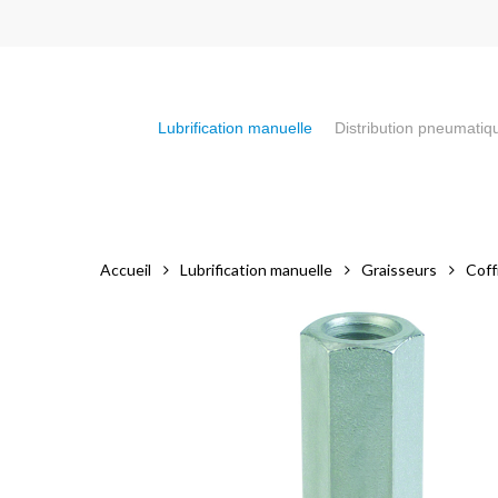
Skip
to
main
content
Lubrification manuelle
Distribution pneumatiq
Appuyez sur la touche "Entrée" pour faire votre recherch
Accueil
Lubrification manuelle
Graisseurs
Coff