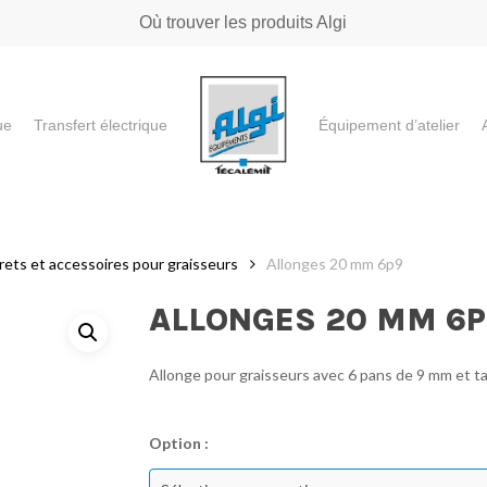
Où trouver les produits Algi
ue
Transfert électrique
Équipement d’atelier
e ou "ESC" pour fermer
rets et accessoires pour graisseurs
Allonges 20 mm 6p9
ALLONGES 20 MM 6P
Allonge pour graisseurs avec 6 pans de 9 mm et t
Option :