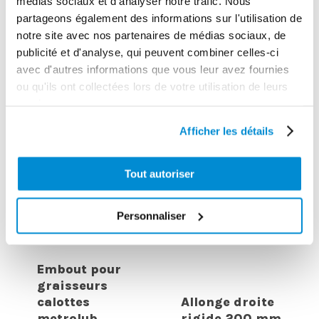
médias sociaux et d'analyser notre trafic. Nous
partageons également des informations sur l'utilisation de
notre site avec nos partenaires de médias sociaux, de
Seringue 500
publicité et d'analyse, qui peuvent combiner celles-ci
ml “Pro” en
Allonge droite
avec d'autres informations que vous leur avez fournies
acier nickelé
rigide 100 mm
ou qu'ils ont collectées lors de votre utilisation de leurs
services.
Afficher les détails
Tout autoriser
Personnaliser
Embout pour
graisseurs
calottes
Allonge droite
metrolub
rigide 200 mm