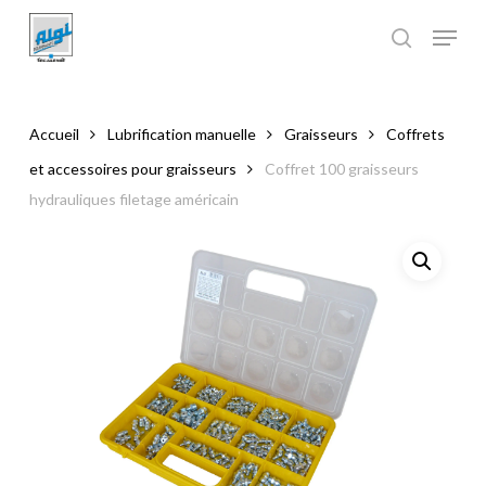
Skip
to
main
Close
content
Menu
Accueil
Lubrification manuelle
Graisseurs
Coffrets
et accessoires pour graisseurs
Coffret 100 graisseurs
hydrauliques filetage américain