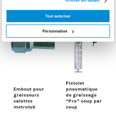
Afficher les détails
agrafe
hydrauliques
Tout autoriser
Personnaliser
Pistolet
Embout pour
pneumatique
graisseurs
de graissage
calottes
“Pro” coup par
metrolub
coup