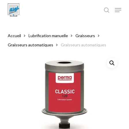
Skip
to
main
Close
content
Menu
Accueil
Lubrification manuelle
Graisseurs
Graisseurs automatiques
Graisseurs automatiques