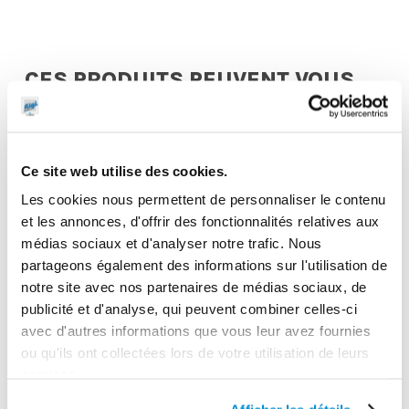
CES PRODUITS PEUVENT VOUS
INTERESSER
Ce site web utilise des cookies.
Les cookies nous permettent de personnaliser le contenu
et les annonces, d'offrir des fonctionnalités relatives aux
médias sociaux et d'analyser notre trafic. Nous
partageons également des informations sur l'utilisation de
notre site avec nos partenaires de médias sociaux, de
publicité et d'analyse, qui peuvent combiner celles-ci
avec d'autres informations que vous leur avez fournies
ou qu'ils ont collectées lors de votre utilisation de leurs
Pistolet manuel
services.
de graissage
Degrippeur de
avec flexible et
graisseurs