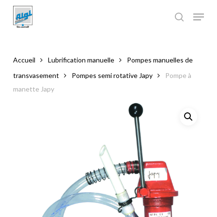
Skip
to
main
Close
content
Menu
Accueil
Lubrification manuelle
Pompes manuelles de
transvasement
Pompes semi rotative Japy
Pompe à
manette Japy