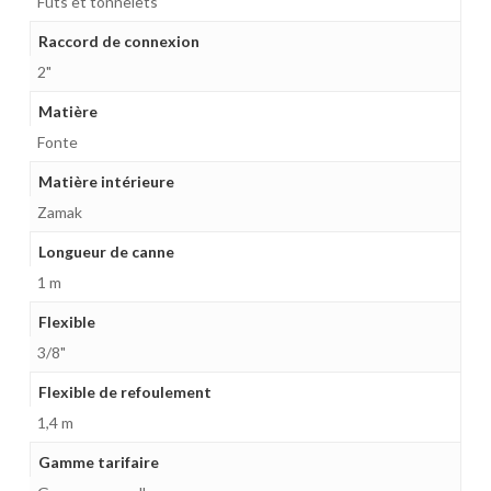
Fûts et tonnelets
Raccord de connexion
2"
Matière
Fonte
Matière intérieure
Zamak
Longueur de canne
1 m
Flexible
3/8"
Flexible de refoulement
1,4 m
Gamme tarifaire