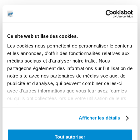
Ce site web utilise des cookies.
Les cookies nous permettent de personnaliser le contenu
et les annonces, d'offrir des fonctionnalités relatives aux
médias sociaux et d'analyser notre trafic. Nous
Embout pour
partageons également des informations sur l'utilisation de
graisseurs
Embout pour
notre site avec nos partenaires de médias sociaux, de
cuvettes genre
graisseurs
publicité et d'analyse, qui peuvent combiner celles-ci
lub
hydrauliques
avec d'autres informations que vous leur avez fournies
ou qu'ils ont collectées lors de votre utilisation de leurs
services.
Afficher les détails
Tout autoriser