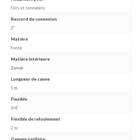
Fûts et tonnelets
Raccord de connexion
2"
Matière
Fonte
Matière intérieure
Zamak
Longueur de canne
1 m
Flexible
3/4"
Flexible de refoulement
2 m
Gamme tarifaire