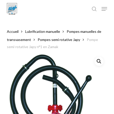
Skip
to
main
Close
content
Menu
Accueil
Lubrification manuelle
Pompes manuelles de
transvasement
Pompes semi rotative Japy
Pompe
semi-rotative Japy n°1 en Zamak