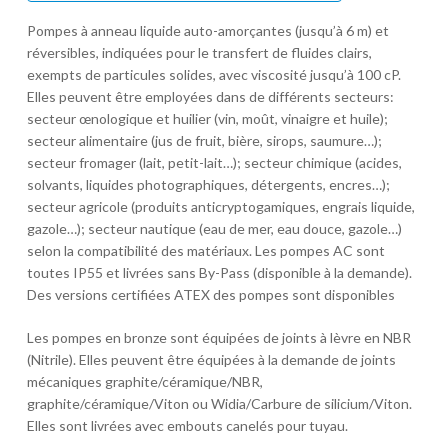
Pompes à anneau liquide auto-amorçantes (jusqu’à 6 m) et
réversibles, indiquées pour le transfert de fluides clairs,
exempts de particules solides, avec viscosité jusqu’à 100 cP.
Elles peuvent être employées dans de différents secteurs:
secteur œnologique et huilier (vin, moût, vinaigre et huile);
secteur alimentaire (jus de fruit, bière, sirops, saumure…);
secteur fromager (lait, petit-lait…); secteur chimique (acides,
solvants, liquides photographiques, détergents, encres…);
secteur agricole (produits anticryptogamiques, engrais liquide,
gazole…); secteur nautique (eau de mer, eau douce, gazole…)
selon la compatibilité des matériaux. Les pompes AC sont
toutes IP55 et livrées sans By-Pass (disponible à la demande).
Des versions certifiées ATEX des pompes sont disponibles
Les pompes en bronze sont équipées de joints à lèvre en NBR
(Nitrile). Elles peuvent être équipées à la demande de joints
mécaniques graphite/céramique/NBR,
graphite/céramique/Viton ou Widia/Carbure de silicium/Viton.
Elles sont livrées avec embouts canelés pour tuyau.