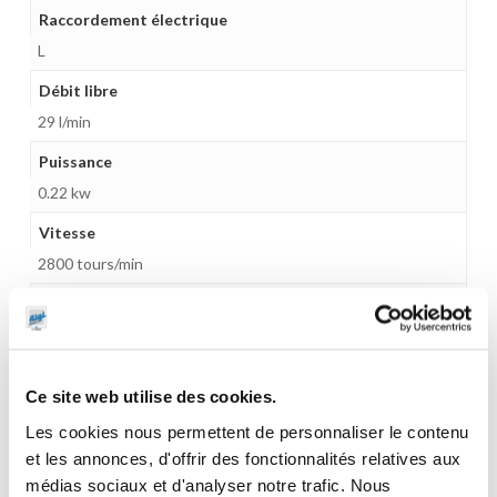
Raccordement électrique
L
Débit libre
29 l/min
Puissance
0.22 kw
Vitesse
2800 tours/min
Raccord de connexion
Ø20 mm
Joints
Ce site web utilise des cookies.
NBR
Les cookies nous permettent de personnaliser le contenu
Accessoires
et les annonces, d'offrir des fonctionnalités relatives aux
Poignée
médias sociaux et d'analyser notre trafic. Nous