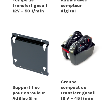
Pompe de
AdBlue avec
transfert gasoil
compteur
12V – 50 l/min
digital
Groupe
Support fixe
compact de
pour enrouleur
transfert gasoil
AdBlue 8 m
12 V – 45 l/min