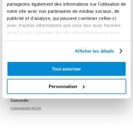
partageons également des informations sur l'utilisation de
Gamme tarifaire
notre site avec nos partenaires de médias sociaux, de
Equipements d'atelier
publicité et d'analyse, qui peuvent combiner celles-ci
Unité d'emballage
avec d'autres informations que vous leur avez fournies
ou qu'ils ont collectées lors de votre utilisation de leurs
1
services.
Dimensions en cm (L × l × h)
Afficher les détails
36x28x20
Poids (kg)
Tout autoriser
7.0000
Garantie
Personnaliser
2 ans
Gencode
3284660414224