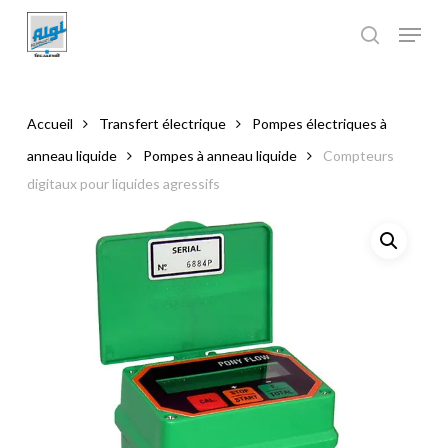
Skip
to
main
Close
content
Menu
Accueil
Transfert électrique
Pompes électriques à
anneau liquide
Pompes à anneau liquide
Compteurs
digitaux pour liquides agressifs