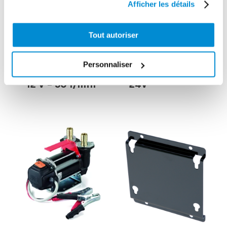
Afficher les détails
Tout autoriser
Kit 2 embouts
cannelés droits
Groupe de
en laiton pour
Personnaliser
transfert gasoil
pompes 12 et
12 V – 50 l/min
24V