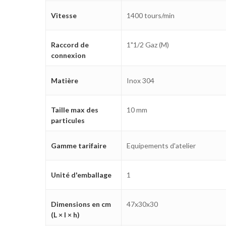
Vitesse
1400 tours/min
Raccord de
1"1/2 Gaz (M)
connexion
Matière
Inox 304
Taille max des
10 mm
particules
Gamme tarifaire
Equipements d'atelier
Unité d'emballage
1
Dimensions en cm
47x30x30
(L × l × h)