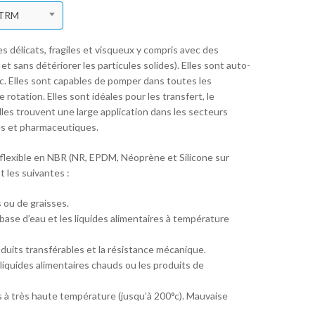
00TRM
 délicats, fragiles et visqueux y compris avec des
t sans détériorer les particules solides). Elles sont auto-
. Elles sont capables de pomper dans toutes les
rotation. Elles sont idéales pour les transfert, le
 Elles trouvent une large application dans les secteurs
es et pharmaceutiques.
 flexible en NBR (NR, EPDM, Néoprène et Silicone sur
 les suivantes :
s ou de graisses.
 base d’eau et les liquides alimentaires à température
uits transférables et la résistance mécanique.
s liquides alimentaires chauds ou les produits de
es à très haute température (jusqu’à 200°c). Mauvaise