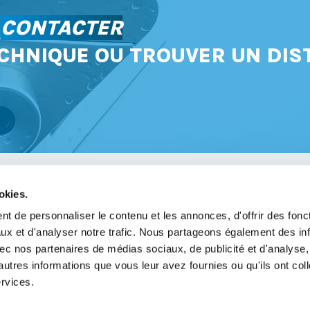
S
CONTACTER
CHNIQUE OU TROUVER UN DIS
okies.
avoir
t de personnaliser le contenu et les annonces, d'offrir des fonct
ux et d'analyser notre trafic. Nous partageons également des in
légales
 avec nos partenaires de médias sociaux, de publicité et d'analyse
de confidentialité
autres informations que vous leur avez fournies ou qu'ils ont col
ervices.