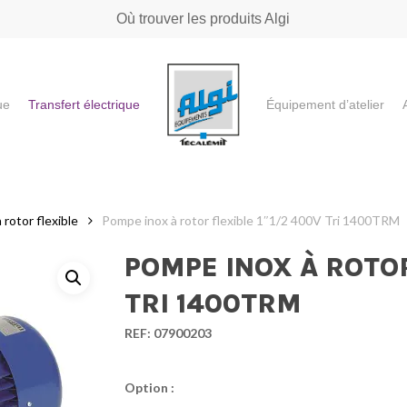
Où trouver les produits Algi
ue
Transfert électrique
Équipement d’atelier
e ou "ESC" pour fermer
rotor flexible
Pompe inox à rotor flexible 1″1/2 400V Tri 1400TRM
POMPE INOX À ROTOR
TRI 1400TRM
REF:
07900203
Option :