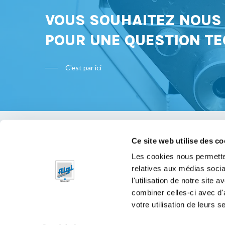
VOUS SOUHAITEZ NOU
POUR UNE QUESTION TE
C'est par ici
Ce site web utilise des co
Bon à s
Les cookies nous permetten
relatives aux médias socia
Mentions 
l'utilisation de notre site
Politique 
combiner celles-ci avec d'
votre utilisation de leurs s