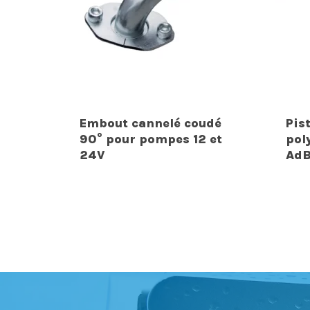
Embout cannelé coudé
Pis
90° pour pompes 12 et
pol
24V
AdB