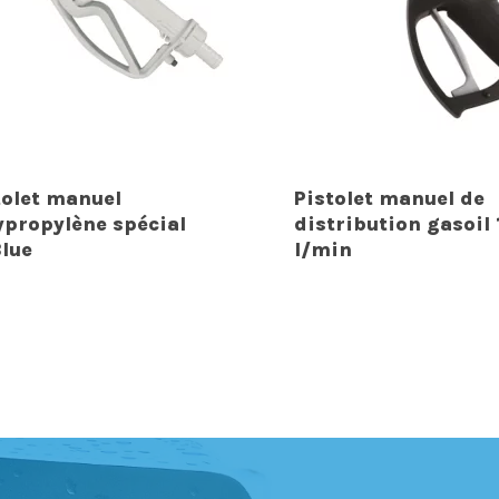
tolet manuel
Pistolet manuel de
ypropylène spécial
distribution gasoil 
lue
l/min