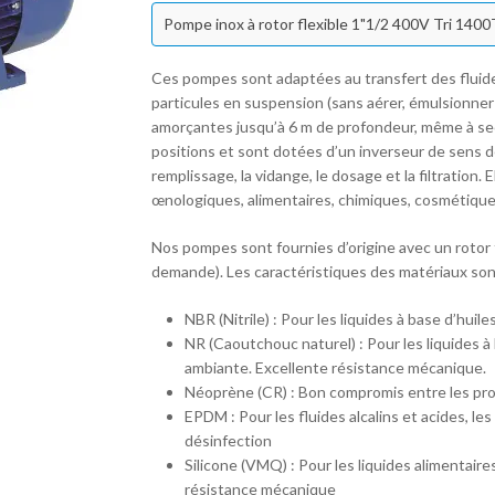
Pompe inox à rotor flexible 1"1/2 400V Tri 14
Ces pompes sont adaptées au transfert des fluides
particules en suspension (sans aérer, émulsionner e
amorçantes jusqu’à 6 m de profondeur, même à sec
positions et sont dotées d’un inverseur de sens de 
remplissage, la vidange, le dosage et la filtration.
œnologiques, alimentaires, chimiques, cosmétiqu
Nos pompes sont fournies d’origine avec un rotor
demande). Les caractéristiques des matériaux sont
NBR (Nitrile) : Pour les liquides à base d’huile
NR (Caoutchouc naturel) : Pour les liquides à
ambiante. Excellente résistance mécanique.
Néoprène (CR) : Bon compromis entre les prod
EPDM : Pour les fluides alcalins et acides, le
désinfection
Silicone (VMQ) : Pour les liquides alimentair
résistance mécanique