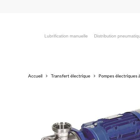
Skip
to
main
content
Lubrification manuelle
Distribution pneumatiq
Appuyez sur la touche "Entrée" pour faire votre recherch
Accueil
Transfert électrique
Pompes électriques à 