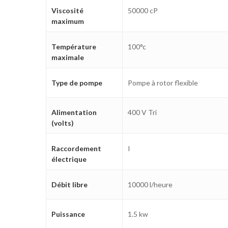
Viscosité
50000 cP
maximum
Température
100°c
maximale
Type de pompe
Pompe à rotor flexible
Alimentation
400 V Tri
(volts)
Raccordement
I
électrique
Débit libre
10000 l/heure
Puissance
1.5 kw