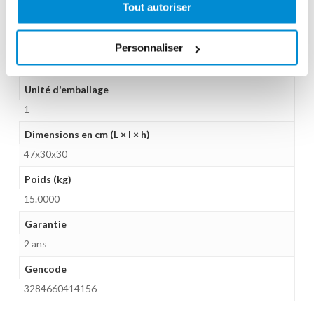
Tout autoriser
5 mm
Gamme tarifaire
Personnaliser
Equipements d'atelier
Unité d'emballage
1
Dimensions en cm (L × l × h)
47x30x30
Poids (kg)
15.0000
Garantie
2 ans
Gencode
3284660414156