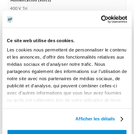
400 V Tri
Raccordement électrique
I
Débit libre
Ce site web utilise des cookies.
3840 l/heure
Les cookies nous permettent de personnaliser le contenu
et les annonces, d'offrir des fonctionnalités relatives aux
Puissance
médias sociaux et d'analyser notre trafic. Nous
0.56 kw
partageons également des informations sur l'utilisation de
Vitesse
notre site avec nos partenaires de médias sociaux, de
900 tours/min
publicité et d'analyse, qui peuvent combiner celles-ci
avec d'autres informations que vous leur avez fournies
Raccord de connexion
ou qu'ils ont collectées lors de votre utilisation de leurs
1"1/4 Gaz (M)
services.
Matière
Afficher les détails
Inox 316
Taille max des particules