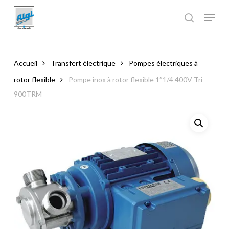
Skip
to
main
Close
content
Menu
Accueil
Transfert électrique
Pompes électriques à
rotor flexible
Pompe inox à rotor flexible 1″1/4 400V Tri
900TRM