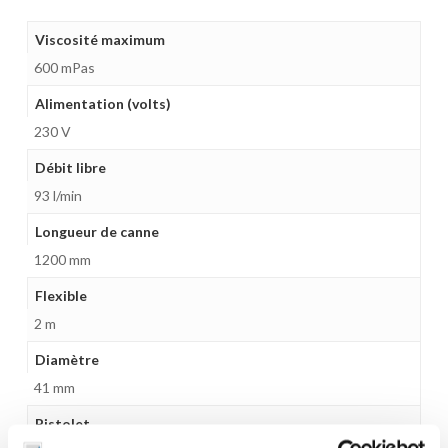
Viscosité maximum
600 mPas
Alimentation (volts)
230 V
Débit libre
93 l/min
Longueur de canne
1200 mm
Flexible
2 m
Diamètre
41 mm
Pistolet