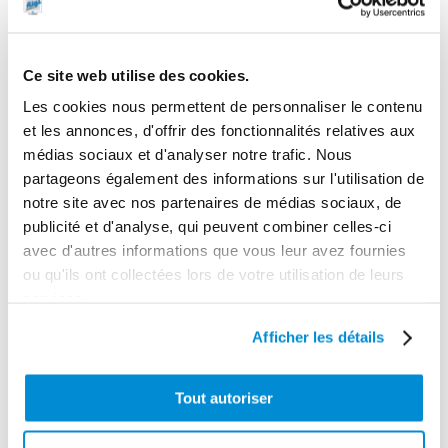
Manuel
Gamme tarifaire
Equipements d'atelier
Ce site web utilise des cookies.
Unité d'emballage
Les cookies nous permettent de personnaliser le contenu
et les annonces, d'offrir des fonctionnalités relatives aux
1
médias sociaux et d'analyser notre trafic. Nous
Poids (kg)
partageons également des informations sur l'utilisation de
7.5
notre site avec nos partenaires de médias sociaux, de
publicité et d'analyse, qui peuvent combiner celles-ci
Garantie
avec d'autres informations que vous leur avez fournies
2 ans
ou qu'ils ont collectées lors de votre utilisation de leurs
services.
Afficher les détails
CES PRODUITS PEUVENT VOUS
Tout autoriser
INTERESSER