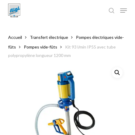
Skip
to
main
Close
content
Menu
Accueil
Transfert électrique
Pompes électriques vide-
fûts
Pompes vide-fûts
Kit 93 l/min IP55 avec tube
polypropylène longueur 1200 mm