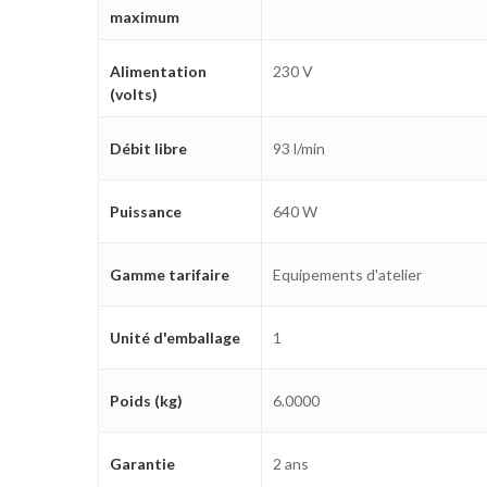
maximum
Alimentation
230 V
(volts)
Débit libre
93 l/min
Puissance
640 W
Gamme tarifaire
Equipements d'atelier
Unité d'emballage
1
Poids (kg)
6.0000
Garantie
2 ans