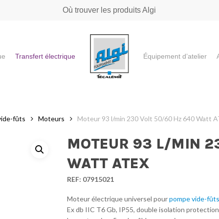
Où trouver les produits Algi
ue
Transfert électrique
Équipement d’atelier
e ou "ESC" pour fermer
ide-fûts
Moteurs
Moteur 93 l/min 230 Volt 50/60 Hz 640 Watt 
MOTEUR 93 L/MIN 23
WATT ATEX
REF:
07915021
Moteur électrique universel pour
pompe vide-fûts
Ex db IIC T6 Gb, IP55, double isolation protectio