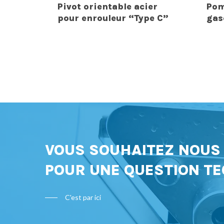
Pivot orientable acier
Pom
pour enrouleur “Type C”
gas
VOUS SOUHAITEZ NOU
POUR UNE QUESTION TE
C'est par ici