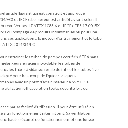
l antidéflagrant qui est construit et approuvé
/EC) et IECEx. Le moteur est antidéflagrant selon II
CE bureau Veritas 17 ATEX 1088 X et IECEx EPS 17.0045X.
 lors du pompage de produits inflammables ou pour une
ns ces applications, le moteur d’entrainement et le tube
ves ATEX 2014/34/EC
 pour entrainer les tubes de pompes certifiés ATEX sans
s mélangeurs en acier inoxydable, les tubes de
e, les tubes à vidange totale de futs et les tubes à vis
adapté pour beaucoup de liquides visqueux,
ables avec un point d’éclair inferieur a 55 ° C. Sa
 utilisation efficace et en toute sécurité lors du
e par sa facilité d’utilisation. Il peut être utilisé en
té à un fonctionnement intermittent. Sa ventilation
nt une haute sécurité de fonctionnement et une longue