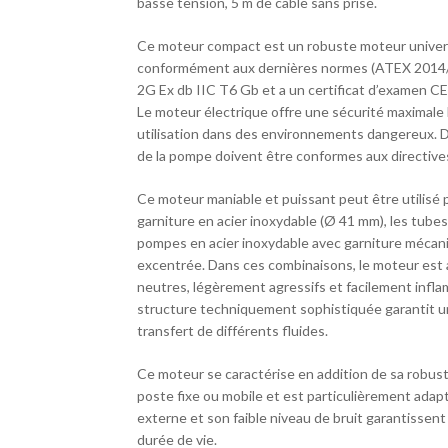
basse tension, 5 m de câble sans prise.
Ce moteur compact est un robuste moteur universe
conformément aux dernières normes (ATEX 2014/34
2G Ex db IIC T6 Gb et a un certificat d’examen 
Le moteur électrique offre une sécurité maximale
utilisation dans des environnements dangereux. Da
de la pompe doivent être conformes aux directi
Ce moteur maniable et puissant peut être utilisé
garniture en acier inoxydable (Ø 41 mm), les tube
pompes en acier inoxydable avec garniture mécaniqu
excentrée. Dans ces combinaisons, le moteur est 
neutres, légèrement agressifs et facilement inflamm
structure techniquement sophistiquée garantit une
transfert de différents fluides.
Ce moteur se caractérise en addition de sa robustess
poste fixe ou mobile et est particulièrement adap
externe et son faible niveau de bruit garantisse
durée de vie.