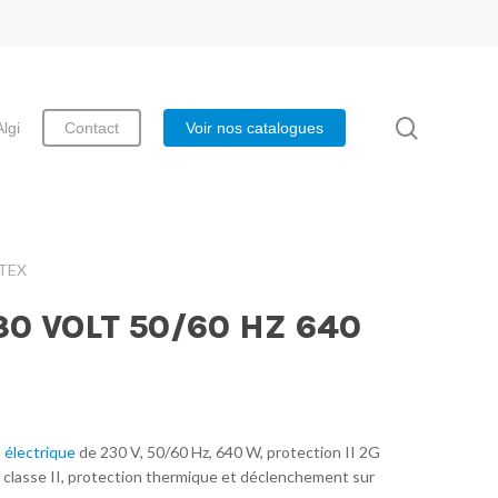
search
Algi
Contact
Voir nos catalogues
ATEX
0 VOLT 50/60 HZ 640
 électrique
de 230 V, 50/60 Hz, 640 W, protection II 2G
n classe II, protection thermique et déclenchement sur