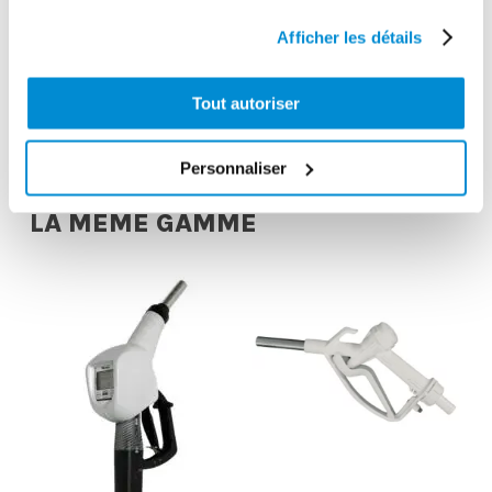
pompes 12 et
enrouleur “Type
Afficher les détails
24V
A et B”
Tout autoriser
Personnaliser
DÉCOUVREZ LES PRODUITS DE
LA MÊME GAMME