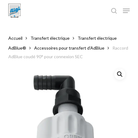
Skip
to
main
Close
content
Menu
Accueil
Transfert électrique
Transfert électrique
AdBlue®
Accessoires pour transfert d'AdBlue
Raccord
AdBlue coudé 90° pour connexion SEC