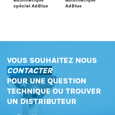
spécial AdBlue
AdBlue
VOUS SOUHAITEZ NOUS
CONTACTER
POUR UNE QUESTION
TECHNIQUE OU TROUVER
UN DISTRIBUTEUR