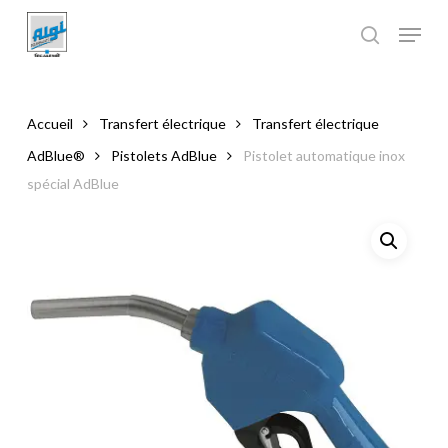
Skip
to
main
Close
content
Menu
Accueil
Transfert électrique
Transfert électrique
AdBlue®
Pistolets AdBlue
Pistolet automatique inox
spécial AdBlue