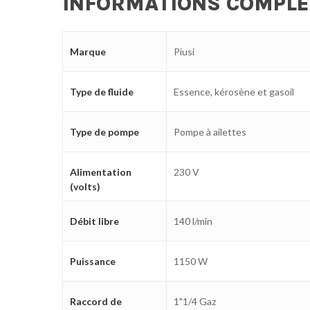
INFORMATIONS COMPL
Marque
Piusi
Type de fluide
Essence, kérosène et gasoil
Type de pompe
Pompe à ailettes
Alimentation
230 V
(volts)
Débit libre
140 l/min
Puissance
1150 W
Raccord de
1"1/4 Gaz