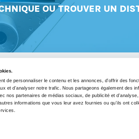
CHNIQUE OU TROUVER UN DIS
okies.
avoir
t de personnaliser le contenu et les annonces, d'offrir des fonct
ux et d'analyser notre trafic. Nous partageons également des in
légales
 avec nos partenaires de médias sociaux, de publicité et d'analyse
de confidentialité
autres informations que vous leur avez fournies ou qu'ils ont col
ervices.