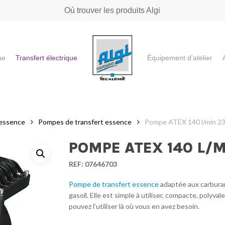
Où trouver les produits Algi
ue
Transfert électrique
Équipement d’atelier
e ou "ESC" pour fermer
 essence
Pompes de transfert essence
Pompe ATEX 140 l/min 23
POMPE ATEX 140 L/M
REF:
07646703
Pompe de transfert essence
adaptée aux carburan
gasoil. Elle est simple à utiliser, compacte, polyva
pouvez l’utiliser là où vous en avez besoin.