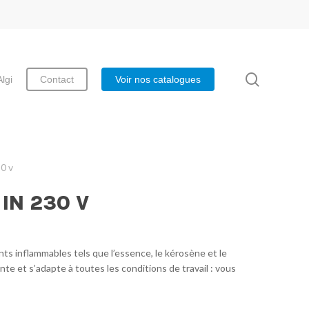
search
Algi
Contact
Voir nos catalogues
0 v
IN 230 V
ts inflammables tels que l’essence, le kérosène et le
lente et s’adapte à toutes les conditions de travail : vous