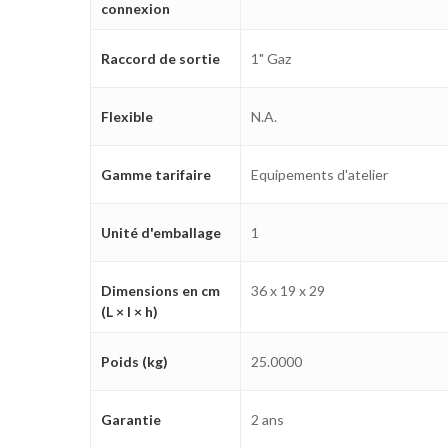
connexion
Raccord de sortie
1" Gaz
Flexible
N.A.
Gamme tarifaire
Equipements d'atelier
Unité d'emballage
1
Dimensions en cm
36 x 19 x 29
(L × l × h)
Poids (kg)
25.0000
Garantie
2 ans