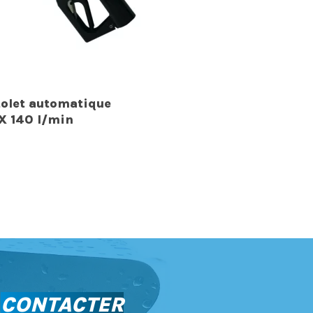
tolet automatique
X 140 l/min
S
CONTACTER