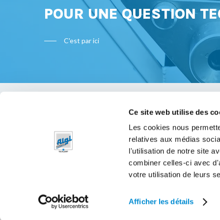
POUR UNE QUESTION TE
C'est par ici
Ce site web utilise des co
Bon à s
Les cookies nous permetten
relatives aux médias socia
Mentions 
l'utilisation de notre site
Politique 
combiner celles-ci avec d'
votre utilisation de leurs s
Afficher les détails