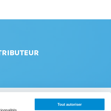
TRIBUTEUR
Tout autoriser
À propos
ionnalités