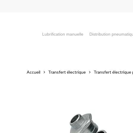
Skip
to
main
content
Lubrification manuelle
Distribution pneumatiq
Appuyez sur la touche "Entrée" pour faire votre recherch
Accueil
Transfert électrique
Transfert électrique g