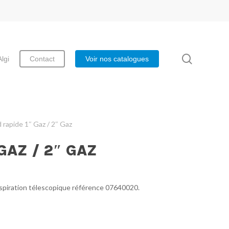
search
Algi
Contact
Voir nos catalogues
 rapide 1″ Gaz / 2″ Gaz
GAZ / 2″ GAZ
aspiration télescopique référence 07640020.