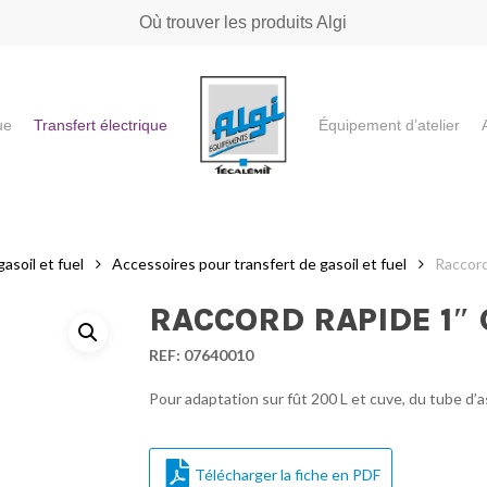
Où trouver les produits Algi
ue
Transfert électrique
Équipement d’atelier
e ou "ESC" pour fermer
asoil et fuel
Accessoires pour transfert de gasoil et fuel
Raccord
RACCORD RAPIDE 1″ 
REF:
07640010
Pour adaptation sur fût 200 L et cuve, du tube d’
Télécharger la fiche en PDF