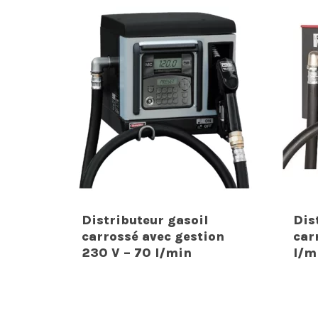
Distributeur gasoil
Dis
carrossé avec gestion
car
230 V – 70 l/min
l/m