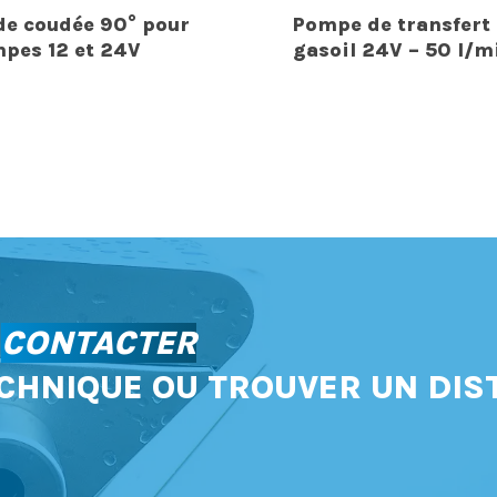
de coudée 90° pour
Pompe de transfert
pes 12 et 24V
gasoil 24V – 50 l/m
S
CONTACTER
CHNIQUE OU TROUVER UN DIS