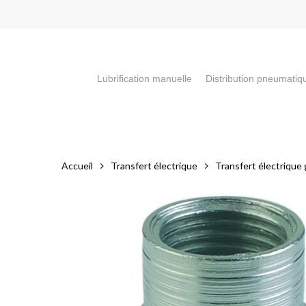
Skip
to
main
content
Lubrification manuelle
Distribution pneumatiq
Appuyez sur la touche "Entrée" pour faire votre recherch
Accueil
Transfert électrique
Transfert électrique g