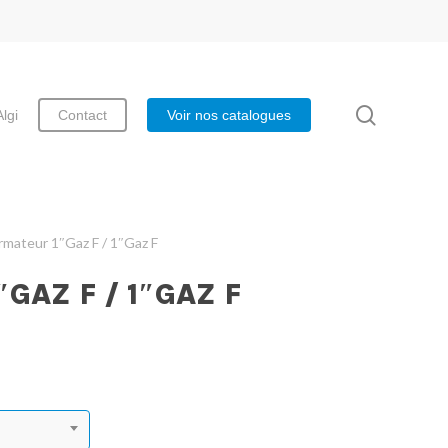
search
Algi
Contact
Voir nos catalogues
rmateur 1″Gaz F / 1″Gaz F
AZ F / 1″GAZ F