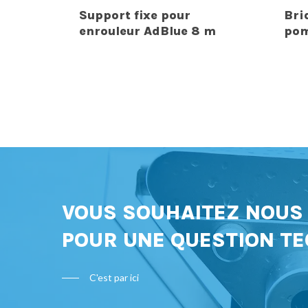
Support fixe pour
Bri
enrouleur AdBlue 8 m
pom
VOUS SOUHAITEZ NOU
POUR UNE QUESTION TE
C'est par ici