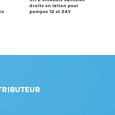
droits en laiton pour
in
pompes 12 et 24V
TRIBUTEUR