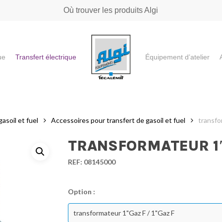
Où trouver les produits Algi
ue
Transfert électrique
Équipement d’atelier
e ou "ESC" pour fermer
asoil et fuel
Accessoires pour transfert de gasoil et fuel
transfo
TRANSFORMATEUR 1″G
REF:
08145000
Option :
transformateur 1"Gaz F / 1"Gaz F